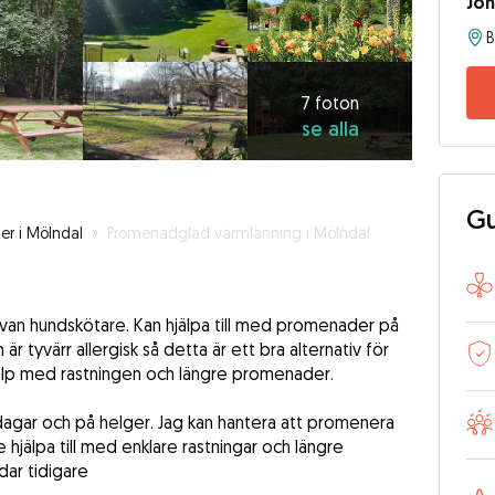
Jo
B
7
foton
se
7 foton
se alla
alla
Gu
er i Mölndal
»
Promenadglad värmlänning i Mölndal
n van hundskötare. Kan hjälpa till med promenader på
är tyvärr allergisk så detta är ett bra alternativ för
jälp med rastningen och längre promenader.
ardagar och på helger. Jag kan hantera att promenera
hjälpa till med enklare rastningar och längre
dar tidigare