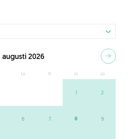
augusti 2026
to
fr
lö
sö
1
2
8
6
7
9