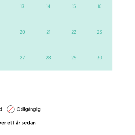
13
14
15
16
20
21
22
23
27
28
29
30
d
Otillgänglig
er ett år sedan