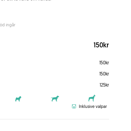
öd ingår
150kr
150kr
150kr
125kr
Inklusive valpar