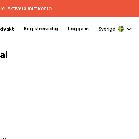
are.
Aktivera mitt konto.
Registrera dig
Logga in
ndvakt
Sverige
al