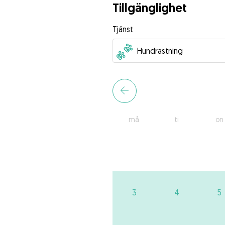
Tillgänglighet
Tjänst
må
ti
on
3
4
5