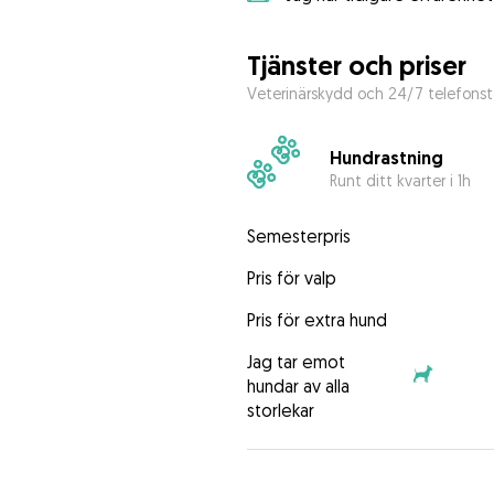
Tjänster och priser
Veterinärskydd och 24/7 telefonst
Hundrastning
Runt ditt kvarter i 1h
Semesterpris
Pris för valp
Pris för extra hund
Jag tar emot
hundar av alla
storlekar