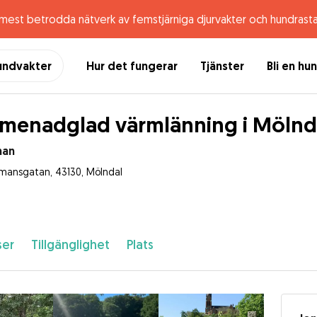
 mest betrodda nätverk av femstjärniga djurvakter och hundrast
undvakter
Hur det fungerar
Tjänster
Bli en hu
menadglad värmlänning i Mölnd
han
mansgatan, 43130, Mölndal
ser
Tillgänglighet
Plats