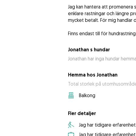
Jag kan hantera att promenera s
enklare rastningar och längre pr
mycket betalt. För mig handlar d
Finns endast till för hundrastni
Jonathan s hundar
Jonathan har inga hundar hemm
Hemma hos Jonathan
Total storlek på utomhusområde
Balkong
Fler detaljer
Jag har tidigare erfarenh
Jag har tidigare erfarenhe