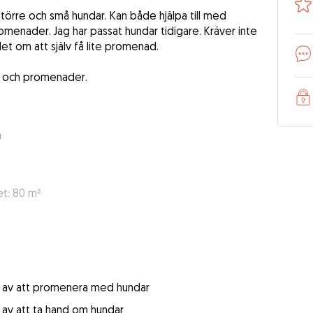
törre och små hundar. Kan både hjälpa till med
omenader. Jag har passat hundar tidigare. Kräver inte
et om att själv få lite promenad.
ng och promenader.
a
t: 80 m²
et av att promenera med hundar
t av att ta hand om hundar