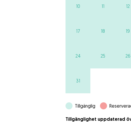
10
11
12
17
18
19
24
25
26
31
Tillgänglig
Reservera
Tillgänglighet uppdaterad öv