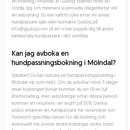
en bokning i Mölndal, är Gudog-teamet redo att 
stödja dig och minimera eventuella olägenheter vid 
en avbokning. Du kan valfritt söka efter en annan 
hundpassare själv eller kontakta Gudog på 
info@gudog.com så att vi kan koppla dig till andra 
kärleksfulla hundpassare i ditt område.
Kan jag avboka en 
hundpassningsbokning i Mölndal?
Självklart! Du kan avboka en hundpassningsbokning i 
Mölndal när som helst. Om du avbokar minst 3 dagar 
innan bokningen börjar kommer du att få en full 
återbetalning, men avbokningar efter denna period 
kommer att resultera i en avgift på 50%. Denna 
policy erkänner att hundpassare har reserverat och 
förberett specifika datum för din bokning och 
eventuellt har avvisat andra bokningar under tiden. 