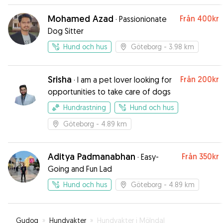
Mohamed Azad
Från
400kr
·
Passionionate
Dog Sitter
Hund och hus
Göteborg
- 3.98 km
Srisha
Från
200kr
·
I am a pet lover looking for
opportunities to take care of dogs
Hundrastning
Hund och hus
Göteborg
- 4.89 km
Aditya Padmanabhan
Från
350kr
·
Easy-
Going and Fun Lad
Hund och hus
Göteborg
- 4.89 km
Gudog
»
Hundvakter
»
Hundvakter i Mölndal