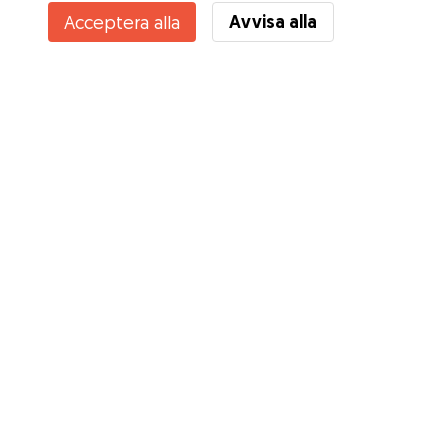
Avvisa alla
Acceptera alla
Tjänster
Hur det fungerar
Om Gudog
Recensioner
Veterinärskydd
Bra tips Ägare
Tips till hundvakter
Bli hundvakt
Blogg