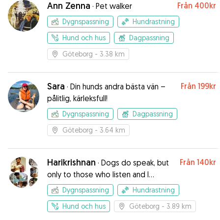
Ann Zenna
Från
400kr
·
Pet walker
Dygnspassning
Hundrastning
Hund och hus
Dagpassning
Göteborg
- 3.38 km
Sara
Från
199kr
·
Din hunds andra bästa vän –
pålitlig, kärleksfull!
Dygnspassning
Dagpassning
Göteborg
- 3.64 km
Harikrishnan
Från
140kr
·
Dogs do speak, but
only to those who listen and I
believe I am a listener
Dygnspassning
Hundrastning
Hund och hus
Göteborg
- 3.89 km