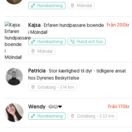
Hundrastning
Mölndal
Kajsa
Från
200kr
·
Erfaren hundpassare boende
i Mölndal!
Hundrastning
Hund och hus
Mölndal
Patricia
·
Stor kærlighed til dyr - tidligere ansat
hos Dyrenes Beskyttelse
Göteborg
- 3.14 km
Wendy
Från
170kr
·
🐶🐱❤
Hundrastning
Göteborg
- 3.32 km