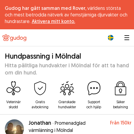
Gudog har gått samman med Rover,
världens största
och mest betrodda nätverk av femstjärniga djurvakter och
hundrastare.
Aktivera mitt konto.
|
Hundpassning i Mölndal
Hitta pålitliga hundvakter i Mölndal för att ta hand
om din hund.
Veterinär
Gratis
Granskade
Support
Säker
skydd
avbokning
hundvakter
och hjälp
betalning
Jonathan
Från
150kr
·
Promenadglad
värmlänning i Mölndal