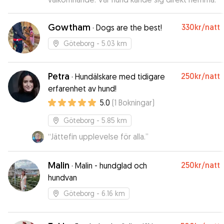
Gowtham
330kr
/natt
·
Dogs are the best!
Göteborg
- 5.03 km
Petra
250kr
/natt
·
Hundälskare med tidigare
erfarenhet av hund!
5.0
(
1
Bokningar
)
Göteborg
- 5.85 km
“
Jättefin upplevelse för alla.
”
Malin
250kr
/natt
·
Malin - hundglad och
hundvan
Göteborg
- 6.16 km