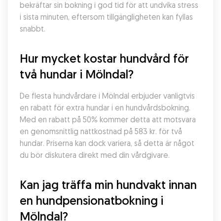
bekräftar sin bokning i god tid för att undvika stress 
i sista minuten, eftersom tillgängligheten kan fyllas 
snabbt.
Hur mycket kostar hundvård för 
två hundar i Mölndal?
De flesta hundvårdare i Mölndal erbjuder vanligtvis 
en rabatt för extra hundar i en hundvårdsbokning. 
Med en rabatt på 50% kommer detta att motsvara 
en genomsnittlig nattkostnad på 583 kr. för två 
hundar. Priserna kan dock variera, så detta är något 
du bör diskutera direkt med din vårdgivare.
Kan jag träffa min hundvakt innan 
en hundpensionatbokning i 
Mölndal?