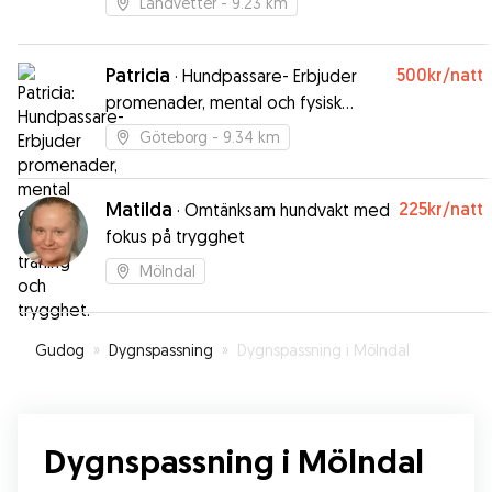
Landvetter
- 9.23 km
Patricia
500kr
/natt
·
Hundpassare- Erbjuder
promenader, mental och fysisk
träning och trygghet.
Göteborg
- 9.34 km
Matilda
225kr
/natt
·
Omtänksam hundvakt med
fokus på trygghet
Mölndal
Gudog
»
Dygnspassning
»
Dygnspassning i Mölndal
Dygnspassning i Mölndal