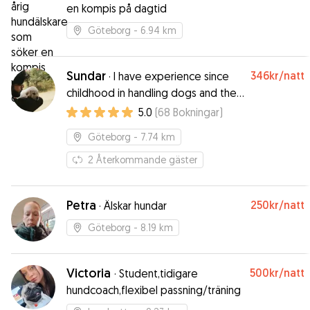
en kompis på dagtid
Göteborg
- 6.94 km
Sundar
346kr
/natt
·
I have experience since
childhood in handling dogs and their
temperaments.
5.0
(
68
Bokningar
)
Göteborg
- 7.74 km
2
Återkommande gäster
Petra
250kr
/natt
·
Älskar hundar
Göteborg
- 8.19 km
Victoria
500kr
/natt
·
Student,tidigare
hundcoach,flexibel passning/träning