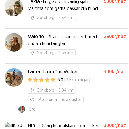
Tekla
500kr
/natt
·
En glad och vänlig själ i
Majorna som gärna passar din hund!
Göteborg
- 6.34 km
Valerie
290kr
/natt
·
21-årig läkarstudent med
enorm hundlängtan
Göteborg
- 6.55 km
Laura
400kr
/natt
·
Laura The Walker
5.0
(
3
Bokningar
)
Göteborg
- 6.84 km
1
Återkommande gäster
“
Bra
”
Elin
300kr
/natt
·
20 årig hundälskare som söker