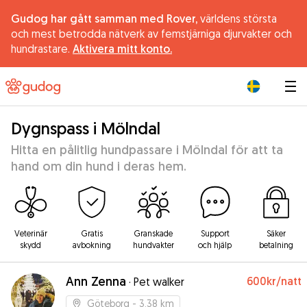
Gudog har gått samman med Rover,
världens största
och mest betrodda nätverk av femstjärniga djurvakter och
hundrastare.
Aktivera mitt konto.
|
Dygnspass i Mölndal
Hitta en pålitlig hundpassare i Mölndal för att ta
hand om din hund i deras hem.
Veterinär
Gratis
Granskade
Support
Säker
skydd
avbokning
hundvakter
och hjälp
betalning
Ann Zenna
600kr
/natt
·
Pet walker
Göteborg
- 3.38 km