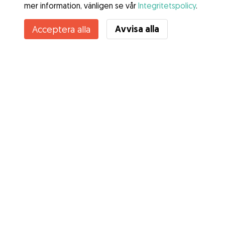
mer information, vänligen se vår
Integritetspolicy
.
Avvisa alla
Acceptera alla
Tjänster
Hur det fungerar
Om Gudog
Recensioner
Veterinärskydd
Bra tips Ägare
Tips till hundvakter
Bli hundvakt