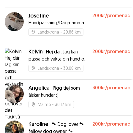
Josefine
200kr
/promenad
·
Hundpassning/Dagmamma
Landskrona
- 29.86 km
Kelvin
200kr
/promenad
·
Hej där. Jag kan
passa och vakta din hund om
du skulle behöver det. Tack
Landskrona
- 30.08 km
så
Angelica
300kr
/promenad
·
Pigg tjej som
älskar hundar :)
Malmö
- 30.17 km
Karoline
200kr
/promenad
·
🐾 Dog lover 🐾
fellow dog owner 🐾