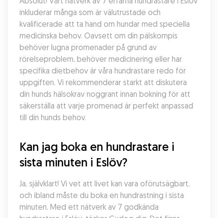
Absolut! Vårt nätverk av 7 erfarna hundrastare i Eslöv 
inkluderar många som är välutrustade och 
kvalificerade att ta hand om hundar med speciella 
medicinska behov. Oavsett om din pälskompis 
behöver lugna promenader på grund av 
rörelseproblem, behöver medicinering eller har 
specifika dietbehov är våra hundrastare redo för 
uppgiften. Vi rekommenderar starkt att diskutera 
din hunds hälsokrav noggrant innan bokning för att 
säkerställa att varje promenad är perfekt anpassad 
till din hunds behov.
Kan jag boka en hundrastare i 
sista minuten i Eslöv?
Ja, självklart! Vi vet att livet kan vara oförutsägbart, 
och ibland måste du boka en hundrastning i sista 
minuten. Med ett nätverk av 7 godkända 