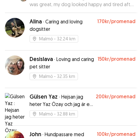
was great, my dog looked happy and tired after
got home and he loved Sofie. Highly
recommend Sofie to other dog parents.
”
Alina
170kr
/promenad
·
Caring and loving
dogsitter
Malmö
- 32.24 km
Desislava
150kr
/promenad
·
Loving and caring
pet sitter
Malmö
- 32.35 km
Gülsen Yaz
200kr
/promenad
·
Hejsan jag
heter Yaz Özay och jag är en
djurälskare!
Malmö
- 32.88 km
John
100kr
/promenad
·
Hundpassare med