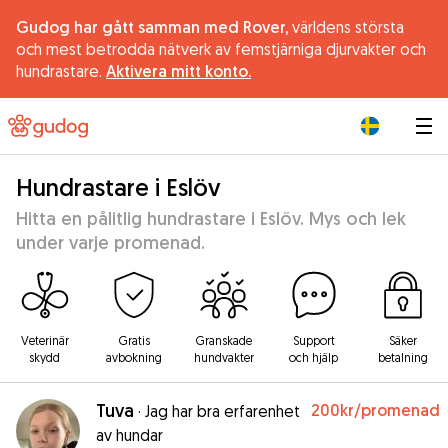
Gudog har gått samman med Rover,
världens största
och mest betrodda nätverk av femstjärniga djurvakter och
hundrastare.
Aktivera mitt konto.
|
Hundrastare i Eslöv
Hitta en pålitlig hundrastare i Eslöv. Mys och lek
under varje promenad.
Veterinär
Gratis
Granskade
Support
Säker
skydd
avbokning
hundvakter
och hjälp
betalning
Tuva
200kr
/promenad
·
Jag har bra erfarenhet
av hundar