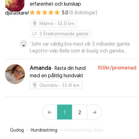
erfarenhet och kunskap
5.0
(
6
Bokningar
)
Malmö
- 33.31 km
2
Återkommande gäster
“
John var väldig bra med vår 3 månader gamla
Lagotto-valp Bella som är busig och ganska
krävande. Han var också snab att bekräfta vår
booking, så vi viste, att han kunne hjälpa os med
Amanda
100kr
/promenad
·
Rasta din hund
Bella den dagen. Vi rekommanderar så klart
med en pålitlig hundvakt
John!
”
Glumslöv
- 33.41 km
1
2
Gudog
»
Hundrastning
»
Hundrastning i Eslöv