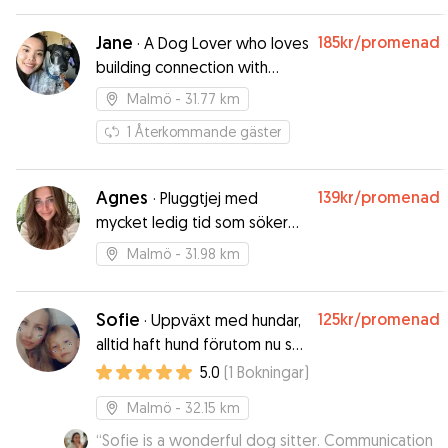
Jane
185kr
/promenad
·
A Dog Lover who loves
building connection with
dogs!
Malmö
- 31.77 km
1
Återkommande gäster
Agnes
139kr
/promenad
·
Pluggtjej med
mycket ledig tid som söker
någon kompis o dela den
Malmö
- 31.98 km
med💛
Sofie
125kr
/promenad
·
Uppväxt med hundar,
alltid haft hund förutom nu så
det är en bit som saknas
5.0
(
1
Bokningar
)
Malmö
- 32.15 km
“
Sofie is a wonderful dog sitter. Communication