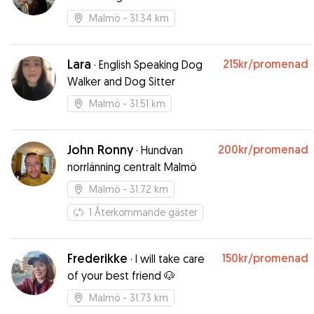
Malmö
- 31.34 km
Lara
215kr
/promenad
·
English Speaking Dog
Walker and Dog Sitter
Malmö
- 31.51 km
John Ronny
200kr
/promenad
·
Hundvan
norrlänning centralt Malmö
Malmö
- 31.72 km
1
Återkommande gäster
Frederikke
150kr
/promenad
·
I will take care
of your best friend 🐶
Malmö
- 31.73 km