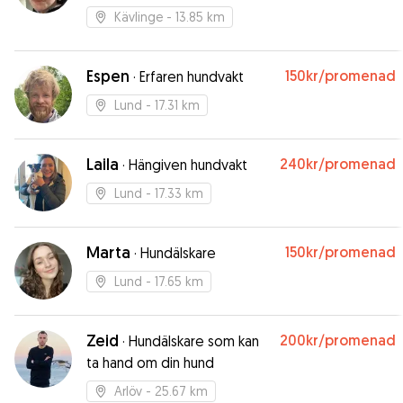
Kävlinge
- 13.85 km
Espen
150kr
/promenad
·
Erfaren hundvakt
Lund
- 17.31 km
Laila
240kr
/promenad
·
Hängiven hundvakt
Lund
- 17.33 km
Marta
150kr
/promenad
·
Hundälskare
Lund
- 17.65 km
Zeid
200kr
/promenad
·
Hundälskare som kan
ta hand om din hund
Arlöv
- 25.67 km