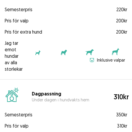
Semesterpris
220kr
Pris för valp
200kr
Pris för extra hund
200kr
Jag tar
emot
hundar
Inklusive valpar
av alla
storlekar
Dagpassning
310kr
Under dagen i hundvakts hem
Semesterpris
350kr
Pris för valp
310kr