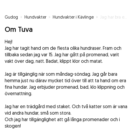
Gudog
»
Hundvakter
»
Hundvakter i Kävlinge
»
Jag har bra erfarenhet av hundar
Om Tuva
Hej!
Jag har tagit hand om de flesta olika hundraser. Fram och
tillbaka sedan jag var 15. Jag har gått på promenad, varit
vakt över dag, natt. Badat, klippt klor och matat.
Jag är tillgänglig när som måndag-söndag. Jag går bara
hemma just nu därav mycket tid över till att ta hand om era
fina hundar. Jag erbjuder promenad, bad, klo klippning och
övernattning.
Jag har en trädgård med staket. Och två katter som är vana
vid andra hundar, små som stora.
Och jag har tillgänglighet att gå långa promenader och i
skogen!