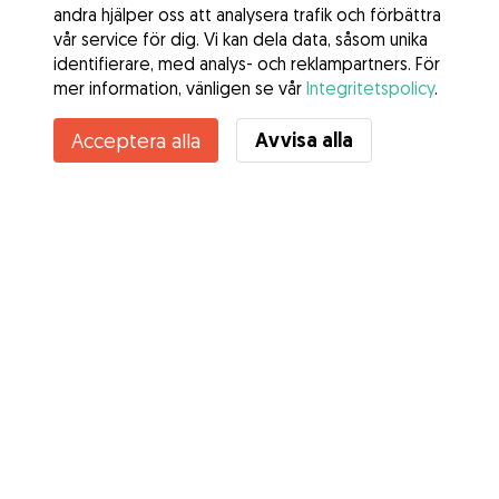
andra hjälper oss att analysera trafik och förbättra
vår service för dig. Vi kan dela data, såsom unika
identifierare, med analys- och reklampartners. För
mer information, vänligen se vår
Integritetspolicy
.
Kontakta Tuva
Avvisa alla
Acceptera alla
Känner du till Gudogs fördelar? Se mer
Tjänster
Hur det fungerar
Om Gudog
Recensioner
Veterinärskydd
Bra tips Ägare