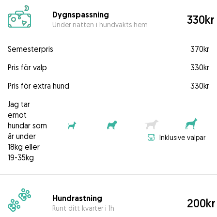
Dygnspassning
330kr
Under natten i hundvakts hem
Semesterpris
370kr
Pris för valp
330kr
Pris för extra hund
330kr
Jag tar
emot
hundar som
är under
Inklusive valpar
18kg eller
19-35kg
Hundrastning
200kr
Runt ditt kvarter i 1h