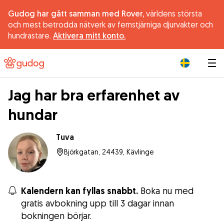
Gudog har gått samman med Rover,
världens största
och mest betrodda nätverk av femstjärniga djurvakter och
hundrastare.
Aktivera mitt konto.
|
Jag har bra erfarenhet av
hundar
Tuva
Björkgatan, 24439, Kävlinge
Kalendern kan fyllas snabbt.
Boka nu med
gratis avbokning upp till 3 dagar innan
bokningen börjar.