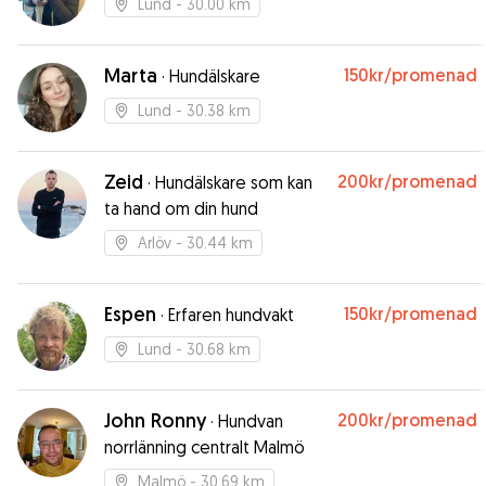
Lund
- 30.00 km
Marta
150kr
/promenad
·
Hundälskare
Lund
- 30.38 km
Zeid
200kr
/promenad
·
Hundälskare som kan
ta hand om din hund
Arlöv
- 30.44 km
Espen
150kr
/promenad
·
Erfaren hundvakt
Lund
- 30.68 km
John Ronny
200kr
/promenad
·
Hundvan
norrlänning centralt Malmö
Malmö
- 30.69 km