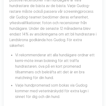
positiva recensioner från hundägare är våra 
hundrastare de bästa av de bästa. Varje Gudog-
rastare måste också passera vår screeningprocess 
där Gudog-teamet bedömer deras erfarenhet, 
yrkeskvalifikationer, foton och recensioner från 
hundägare. Under de senaste 12 månaderna blev 
endast 14% av ansökningarna om att bli hundrastare i 
Landskrona godkända hos Gudog. För extra 
säkerhet:
Vi rekommenderar att alla hundägare ordnar ett 
kemi-möte innan bokning för att träffa 
hundrastaren, öva på en kort promenad 
tillsammans och bekräfta att det är en bra 
matchning för din hund.
Varje hundpromenad som bokas via Gudog 
kommer med veterinärskydd för extra lugn i 
sinnet för dig och din hund.