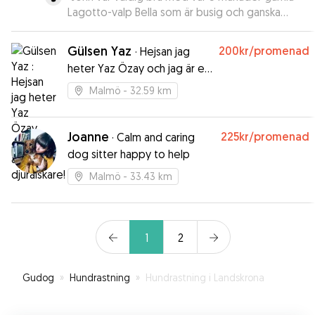
Lagotto-valp Bella som är busig och ganska
krävande. Han var också snab att bekräfta vår
booking, så vi viste, att han kunne hjälpa os med
Gülsen Yaz
200kr
/promenad
·
Hejsan jag
Bella den dagen. Vi rekommanderar så klart
heter Yaz Özay och jag är en
John!
”
djurälskare!
Malmö
- 32.59 km
Joanne
225kr
/promenad
·
Calm and caring
dog sitter happy to help
Malmö
- 33.43 km
1
2
Gudog
»
Hundrastning
»
Hundrastning i Landskrona