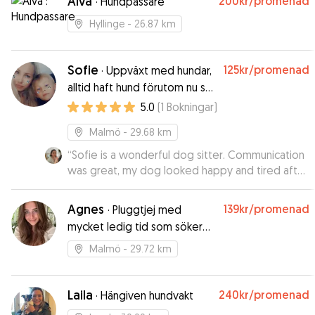
Alva
200kr
/promenad
·
Hundpassare
Hyllinge
- 26.87 km
Sofie
125kr
/promenad
·
Uppväxt med hundar,
alltid haft hund förutom nu så
det är en bit som saknas
5.0
(
1
Bokningar
)
Malmö
- 29.68 km
“
Sofie is a wonderful dog sitter. Communication
was great, my dog looked happy and tired after
got home and he loved Sofie. Highly
recommend Sofie to other dog parents.
”
Agnes
139kr
/promenad
·
Pluggtjej med
mycket ledig tid som söker
någon kompis o dela den
Malmö
- 29.72 km
med💛
Laila
240kr
/promenad
·
Hängiven hundvakt