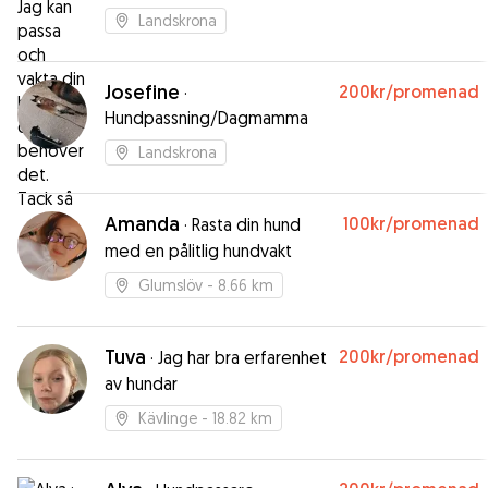
du skulle behöver det. Tack
Landskrona
så
Josefine
200kr
/promenad
·
Hundpassning/Dagmamma
Landskrona
Amanda
100kr
/promenad
·
Rasta din hund
med en pålitlig hundvakt
Glumslöv
- 8.66 km
Tuva
200kr
/promenad
·
Jag har bra erfarenhet
av hundar
Kävlinge
- 18.82 km