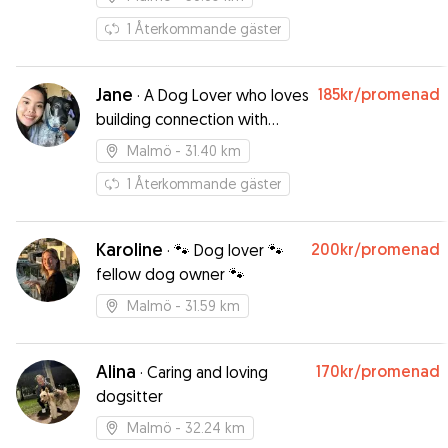
1
Återkommande gäster
Jane
185kr
/promenad
·
A Dog Lover who loves
building connection with
dogs!
Malmö
- 31.40 km
1
Återkommande gäster
Karoline
200kr
/promenad
·
🐾 Dog lover 🐾
fellow dog owner 🐾
Malmö
- 31.59 km
Alina
170kr
/promenad
·
Caring and loving
dogsitter
Malmö
- 32.24 km