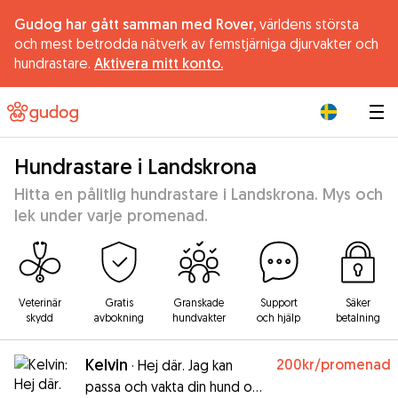
Gudog har gått samman med Rover,
världens största
och mest betrodda nätverk av femstjärniga djurvakter och
hundrastare.
Aktivera mitt konto.
|
Hundrastare i Landskrona
Hitta en pålitlig hundrastare i Landskrona. Mys och
lek under varje promenad.
Veterinär
Gratis
Granskade
Support
Säker
skydd
avbokning
hundvakter
och hjälp
betalning
Kelvin
200kr
/promenad
·
Hej där. Jag kan
passa och vakta din hund om