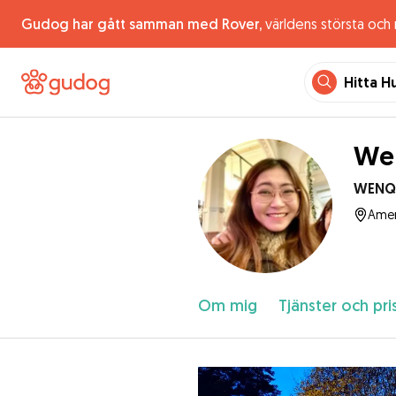
Gudog har gått samman med Rover,
världens största och
Hitta H
Wen
WENQ
Amer
Om mig
Tjänster och pri