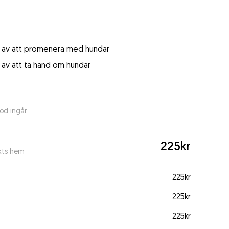
et av att promenera med hundar
t av att ta hand om hundar
öd ingår
225kr
kts hem
225kr
225kr
225kr