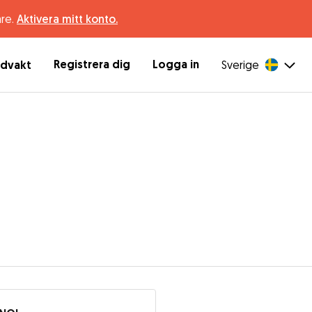
are.
Aktivera mitt konto.
Registrera dig
Logga in
ndvakt
Sverige