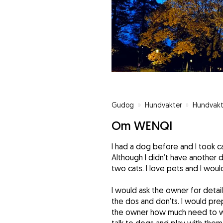
Gudog
»
Hundvakter
»
Hundvakt
Om WENQI
I had a dog before and I took c
Although I didn’t have another 
two cats. I love pets and I would
I would ask the owner for detail
the dos and don’ts. I would pr
the owner how much need to walk