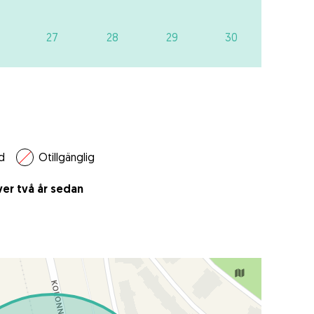
27
28
29
30
d
Otillgänglig
er två år sedan