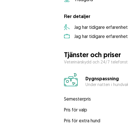
Fler detaljer
Jag har tidigare erfarenh
Jag har tidigare erfarenhe
Tjänster och priser
Veterinärskydd och 24/7 telefonst
Dygnspassning
Under natten i hundva
Semesterpris
Pris för valp
Pris för extra hund