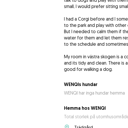
talk to dogs and play with them.
small, I would prefer sitting s
I had a Corgi before and I some
to the park and play with other
But I needed to calm them if t
water for them and let them res
to the schedule and sometimes
My room in västra skogen is a co
and its tidy and clean. There is a 
good for walking a dog.
WENQIs hundar
WENQI har inga hundar hemma
Hemma hos WENQI
Total storlek på utomhusområde
Trädgård