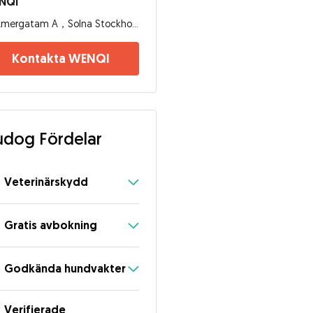
NQI
Amergatam A，Solna Stockholm, 17171, Stockholm
Kontakta WENQI
dog Fördelar
Veterinärskydd
Gratis avbokning
Godkända hundvakter
Verifierade