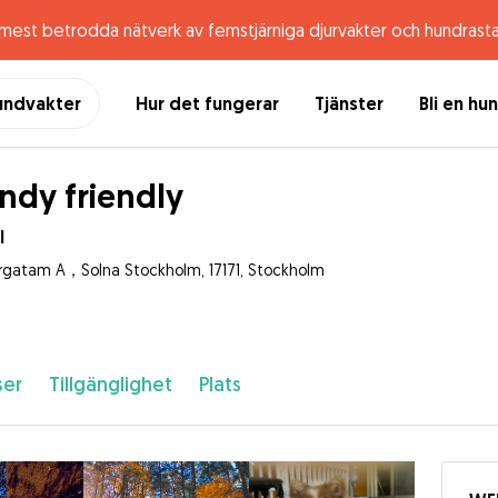
 mest betrodda nätverk av femstjärniga djurvakter och hundrast
undvakter
Hur det fungerar
Tjänster
Bli en hu
dy friendly
I
gatam A，Solna Stockholm, 17171, Stockholm
ser
Tillgänglighet
Plats