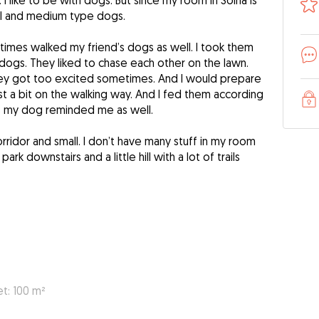
 I like to be with dogs. But since my room in Solna is
mall and medium type dogs.
times walked my friend’s dogs as well. I took them
 dogs. They liked to chase each other on the lawn.
hey got too excited sometimes. And I would prepare
t a bit on the walking way. And I fed them according
 my dog reminded me as well.
rridor and small. I don’t have many stuff in my room
park downstairs and a little hill with a lot of trails
t: 100 m²