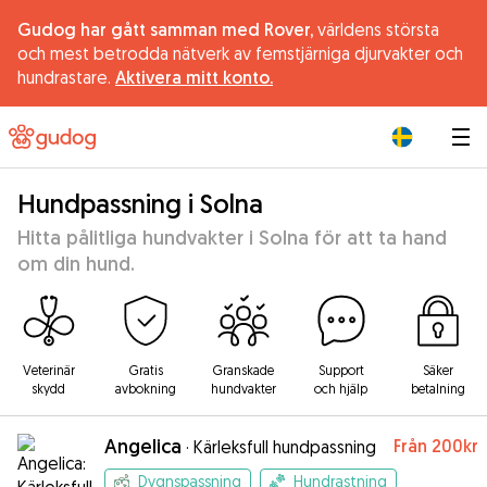
Gudog har gått samman med Rover,
världens största
och mest betrodda nätverk av femstjärniga djurvakter och
hundrastare.
Aktivera mitt konto.
|
Hundpassning i Solna
Hitta pålitliga hundvakter i Solna för att ta hand
om din hund.
Veterinär
Gratis
Granskade
Support
Säker
skydd
avbokning
hundvakter
och hjälp
betalning
Angelica
Från
200kr
·
Kärleksfull hundpassning
Dygnspassning
Hundrastning