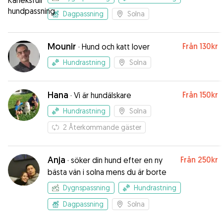
Dagpassning
Solna
Mounir
Från
130kr
·
Hund och katt lover
Hundrastning
Solna
Hana
Från
150kr
·
Vi är hundälskare
Hundrastning
Solna
2
Återkommande gäster
Anja
Från
250kr
·
söker din hund efter en ny
bästa vän i solna mens du är borte
Dygnspassning
Hundrastning
Dagpassning
Solna