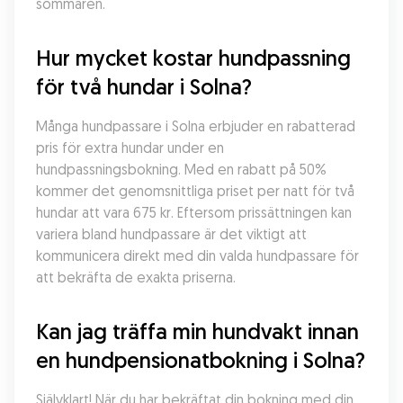
sommaren.
Hur mycket kostar hundpassning 
för två hundar i Solna?
Många hundpassare i Solna erbjuder en rabatterad 
pris för extra hundar under en 
hundpassningsbokning. Med en rabatt på 50% 
kommer det genomsnittliga priset per natt för två 
hundar att vara 675 kr. Eftersom prissättningen kan 
variera bland hundpassare är det viktigt att 
kommunicera direkt med din valda hundpassare för 
att bekräfta de exakta priserna.
Kan jag träffa min hundvakt innan 
en hundpensionatbokning i Solna?
Självklart! När du har bekräftat din bokning med din 