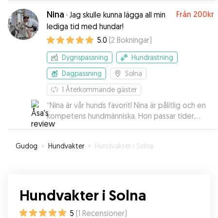
Nina
Från
200kr
·
Jag skulle kunna lägga all min
lediga tid med hundar!
5.0
(
2
Bokningar
)
Dygnspassning
Hundrastning
Dagpassning
Solna
1
Återkommande gäster
“
Nina är vår hunds favorit! Nina är pålitlig och en
kompetens hundmänniska. Hon passar tider,
hämtar och lämnar vår hund hos oss om det
behövs men har även övernattningsvakt i sitt
Gudog
»
Hundvakter
»
Hundvakter i Solna
eget hem. När vi lämnar Smilla hos henne känner
vi oss fullständigt trygga. Kan varmt
rekommendera Nina!
”
Hundvakter i Solna
5
(
1
Recensioner
)