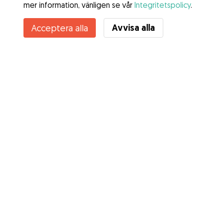
mer information, vänligen se vår
Integritetspolicy
.
Avvisa alla
Acceptera alla
Tjänster
Hur det fungerar
Om Gudog
Recensioner
Veterinärskydd
Bra tips Ägare
Tips till hundvakter
Bli hundvakt