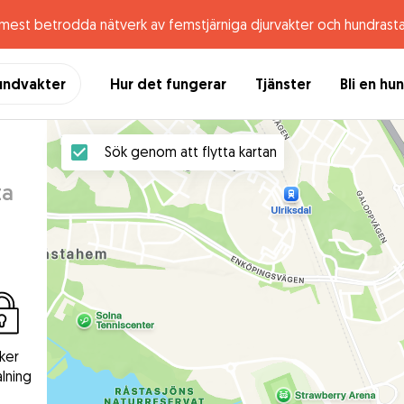
 mest betrodda nätverk av femstjärniga djurvakter och hundrast
undvakter
Hur det fungerar
Tjänster
Bli en hu
Sök genom att flytta kartan
ta
ker
lning