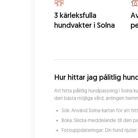
3 kärleksfulla
Av
hundvakter i Solna
p
Hur hittar jag pålitlig hu
Att hitta pålitlig hundpassning i Soln
den bästa möjliga vård, antingen hemma
Sök: Använd Solna-kartan för att hi
Boka: Skicka meddelande till den p
Fotouppdateringar: Din hund njuter