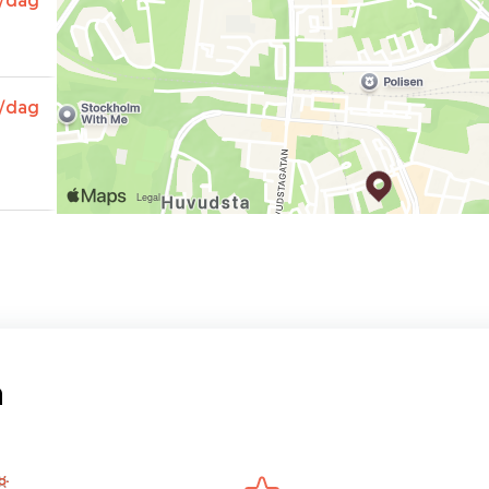
/dag
/dag
a