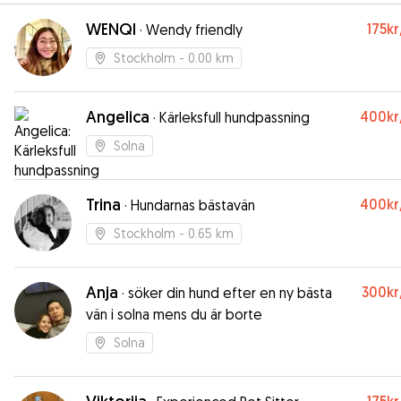
WENQI
175kr
·
Wendy friendly
Stockholm
- 0.00 km
Angelica
400kr
·
Kärleksfull hundpassning
Solna
Trina
400kr
·
Hundarnas bästavän
Stockholm
- 0.65 km
Anja
300kr
·
söker din hund efter en ny bästa
vän i solna mens du är borte
Solna