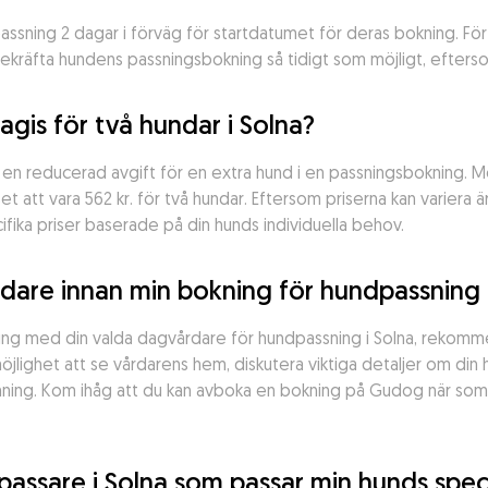
ssning 2 dagar i förväg för startdatumet för deras bokning. För 
kräfta hundens passningsbokning så tidigt som möjligt, eftersom
gis för två hundar i Solna?
r en reducerad avgift för en extra hund i en passningsbokning.
t att vara 562 kr. för två hundar. Eftersom priserna kan variera ä
ifika priser baserade på din hunds individuella behov.
rdare innan min bokning för hundpassning 
kning med din valda dagvårdare för hundpassning i Solna, rekomme
jlighet att se vårdarens hem, diskutera viktiga detaljer om din h
ing. Kom ihåg att du kan avboka en bokning på Gudog när som he
dpassare i Solna som passar min hunds spec