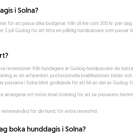
gis i Solna?
at för att passa olika budgetar, från så lite som 300 kr. per dag ti
r 3 på Gudog för att hitta en pålitlig hundpassare som passar d
rt?
tiva recensioner från hundägare är Gudog-hundpassare de bästa 
ing av sin erfarenhet, professionella kvalifikationer, bilder oc
 passarna i Solna blivit godkända för att bli en del av Gudog. F
 arrangerar ett möte innan bokning för att se passarens hemmilj
eterinärvård för din hund, för extra sinnesfrid.
 jag boka hunddagis i Solna?