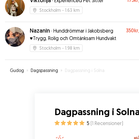
Viktorija
175kr
·
Experienced Pet Sitter
Stockholm
- 1.63 km
Nazanin
350kr
·
Hunddrömmar i Jakobsberg
♥️Trygg, Rolig och Omtänksam Hundvakt
Stockholm
- 1.98 km
Gudog
»
Dagspassning
»
Dagpassning i Solna
Dagpassning i Soln
5
(
1
Recensioner
)