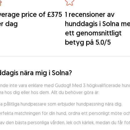
erage price of £375
1 recensioner av
er dag
hunddagis i Solna m
ett genomsnittligt
betyg på 5.0/5
nddagis nära mig i Solna?
a kunde inte vara enklare med Gudog!! Med 3 högkvalificerade hun
 hos dig eller hos dem. Allt du behöver göra är:
tta pålitliga hundpassare som erbjuder hundpassning nära dig.
erfekta matchningen för din hund, ordna ett personligt möte oc
 av den bästa personliga vården, lek och kärlek, medan du får f