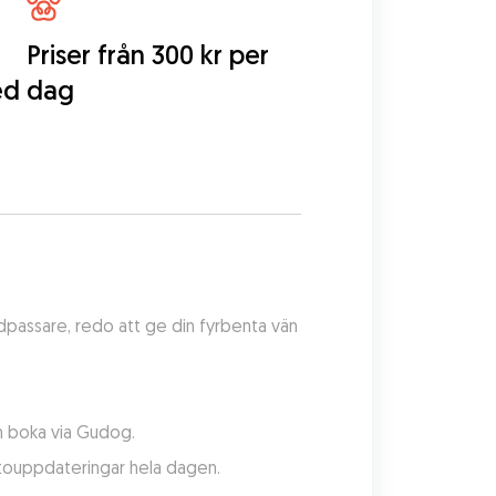
Priser från 300 kr per
ed
dag
dpassare, redo att ge din fyrbenta vän 
h boka via Gudog.
otouppdateringar hela dagen.