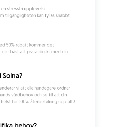
en stressfri upplevelse 
 tillgängligheten kan fyllas snabbt.
 Med 50% rabatt kommer det 
r det bäst att prata direkt med din 
i Solna?
nderar vi att alla hundägare ordnar 
unds vårdbehov och se till att din 
lst för 100% återbetalning upp till 3 
ifika behov?