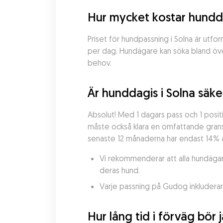
Hur mycket kostar hundda
Priset för hundpassning i Solna är utform
per dag. Hundägare kan söka bland öve
behov.
Är hunddagis i Solna säke
Absolut! Med 1 dagars pass och 1 posi
måste också klara en omfattande granskn
senaste 12 månaderna har endast 14% av
Vi rekommenderar att alla hundägare
deras hund.
Varje passning på Gudog inkluderar v
Hur lång tid i förväg bör