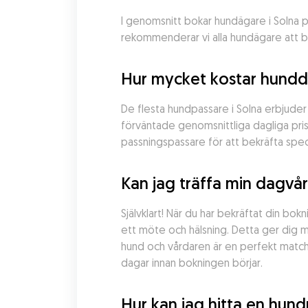
I genomsnitt bokar hundägare i Solna pa
rekommenderar vi alla hundägare att be
Hur mycket kostar hundda
De flesta hundpassare i Solna erbjude
förväntade genomsnittliga dagliga prise
passningspassare för att bekräfta spec
Kan jag träffa min dagvå
Självklart! När du har bekräftat din bo
ett möte och hälsning. Detta ger dig mö
hund och vårdaren är en perfekt matchn
dagar innan bokningen börjar.
Hur kan jag hitta en hun