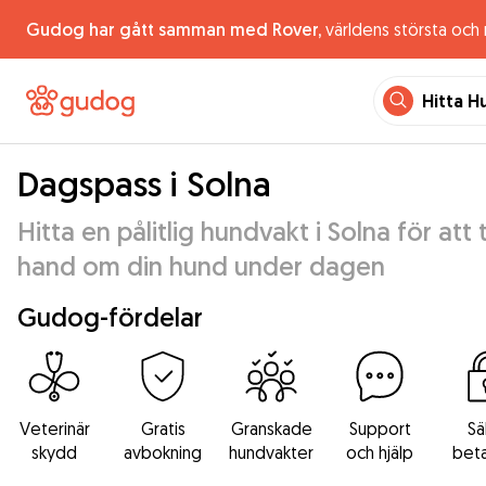
Gudog har gått samman med Rover,
världens största och
Hitta H
Dagspass i Solna
Hitta en pålitlig hundvakt i Solna för att 
hand om din hund under dagen
Gudog-fördelar
Veterinär
Gratis
Granskade
Support
Sä
skydd
avbokning
hundvakter
och hjälp
beta