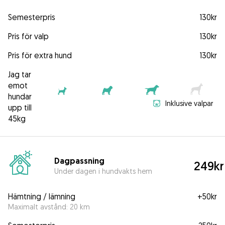
Semesterpris
130kr
Pris för valp
130kr
Pris för extra hund
130kr
Jag tar
emot
hundar
Inklusive valpar
upp till
45kg
Dagpassning
249kr
Under dagen i hundvakts hem
Hämtning / lämning
+
50kr
Maximalt avstånd: 20 km