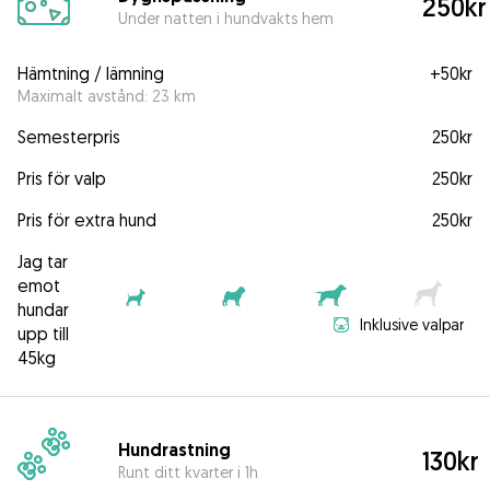
250kr
Under natten i hundvakts hem
Hämtning / lämning
+
50kr
Maximalt avstånd: 23 km
Semesterpris
250kr
Pris för valp
250kr
Pris för extra hund
250kr
Jag tar
emot
hundar
Inklusive valpar
upp till
45kg
Hundrastning
130kr
Runt ditt kvarter i 1h