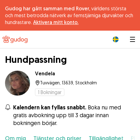
Gudog har gått samman med Rover,
världens största
och mest betrodda nätverk av femstjärniga djurvakter och
hundrastare.
Aktivera mitt konto.
|
Hundpassning
Vendela
Tuvvägen, 13639, Stockholm
1
Bokningar
Kalendern kan fyllas snabbt.
Boka nu med
gratis avbokning upp till 3 dagar innan
bokningen börjar.
Om mig
Tjänster och priser
Tillgänglighet
Pla