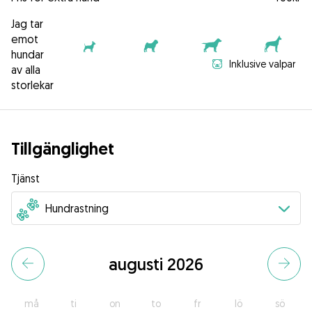
Jag tar
emot
hundar
Inklusive valpar
av alla
storlekar
Tillgänglighet
Tjänst
augusti 2026
må
ti
on
to
fr
lö
sö