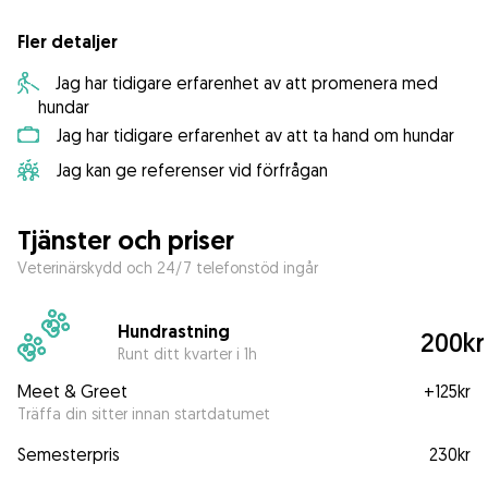
Fler detaljer
Jag har tidigare erfarenhet av att promenera med
hundar
Jag har tidigare erfarenhet av att ta hand om hundar
Jag kan ge referenser vid förfrågan
Tjänster och priser
Veterinärskydd och 24/7 telefonstöd ingår
Hundrastning
200kr
Runt ditt kvarter i 1h
Meet & Greet
+
125kr
Träffa din sitter innan startdatumet
Semesterpris
230kr