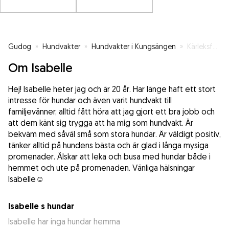
Gudog
»
Hundvakter
»
Hundvakter i Kungsängen
»
Kärleksfull och noggrann hundvakt
Om Isabelle
Hej! Isabelle heter jag och är 20 år. Har länge haft ett stort
intresse för hundar och även varit hundvakt till
familjevänner, alltid fått höra att jag gjort ett bra jobb och
att dem känt sig trygga att ha mig som hundvakt. Är
bekväm med såväl små som stora hundar. Är väldigt positiv,
tänker alltid på hundens bästa och är glad i långa mysiga
promenader. Älskar att leka och busa med hundar både i
hemmet och ute på promenaden. Vänliga hälsningar
Isabelle☺️
Isabelle s hundar
Isabelle har inga hundar hemma