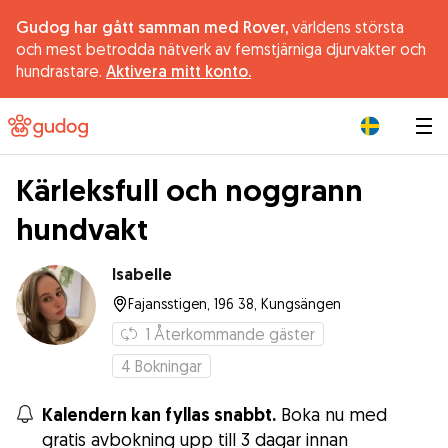
Gudog har gått samman med Rover,
världens största
och mest betrodda nätverk av femstjärniga djurvakter och
hundrastare.
Aktivera mitt konto.
|
Kärleksfull och noggrann
hundvakt
Isabelle
Fajansstigen, 196 38, Kungsängen
1
Återkommande gäster
4
Bokningar
Kalendern kan fyllas snabbt.
Boka nu med
gratis avbokning upp till 3 dagar innan