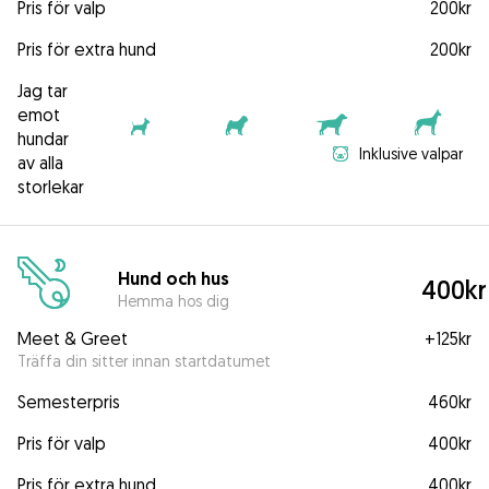
Pris för valp
200kr
Pris för extra hund
200kr
Jag tar
emot
hundar
Inklusive valpar
av alla
storlekar
Hund och hus
400kr
Hemma hos dig
Meet & Greet
+
125kr
Träffa din sitter innan startdatumet
Semesterpris
460kr
Pris för valp
400kr
Pris för extra hund
400kr