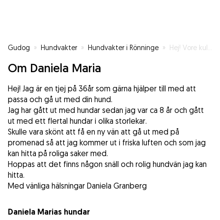
Gudog
»
Hundvakter
»
Hundvakter i Rönninge
»
Hej! Vore kul att få komma ut på promenad med en snäll och tillgiven vovve.
Om Daniela Maria
Hej! Jag är en tjej på 36år som gärna hjälper till med att
passa och gå ut med din hund.
Jag har gått ut med hundar sedan jag var ca 8 år och gått
ut med ett flertal hundar i olika storlekar.
Skulle vara skönt att få en ny vän att gå ut med på
promenad så att jag kommer ut i friska luften och som jag
kan hitta på roliga saker med.
Hoppas att det finns någon snäll och rolig hundvän jag kan
hitta.
Med vänliga hälsningar Daniela Granberg
Daniela Marias hundar