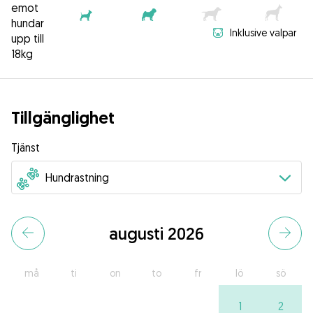
emot
hundar
Inklusive valpar
upp till
18kg
Tillgänglighet
Tjänst
augusti 2026
må
ti
on
to
fr
lö
sö
1
2