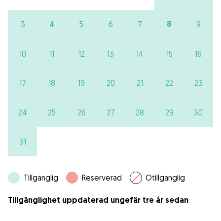
8
3
4
5
6
7
9
10
11
12
13
14
15
16
17
18
19
20
21
22
23
24
25
26
27
28
29
30
31
Tillgänglig
Reserverad
Otillgänglig
Tillgänglighet uppdaterad ungefär tre år sedan