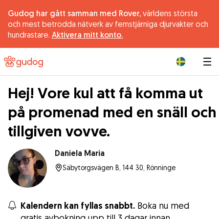
Gudog har gått samman med Rover,
världens största
och mest betrodda nätverk av femstjärniga djurvakter och
hundrastare.
Aktivera mitt konto.
|
Hej! Vore kul att få komma ut
på promenad med en snäll och
tillgiven vovve.
Daniela Maria
Säbytorgsvägen B, 144 30, Rönninge
Kalendern kan fyllas snabbt.
Boka nu med
gratis avbokning upp till 3 dagar innan