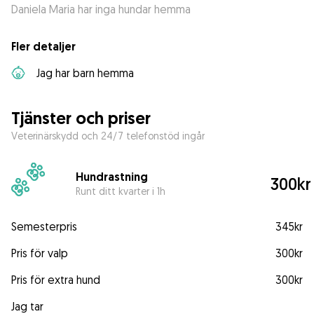
Daniela Maria har inga hundar hemma
Fler detaljer
Jag har barn hemma
Tjänster och priser
Veterinärskydd och 24/7 telefonstöd ingår
Hundrastning
300kr
Runt ditt kvarter i 1h
Semesterpris
345kr
Pris för valp
300kr
Pris för extra hund
300kr
Jag tar