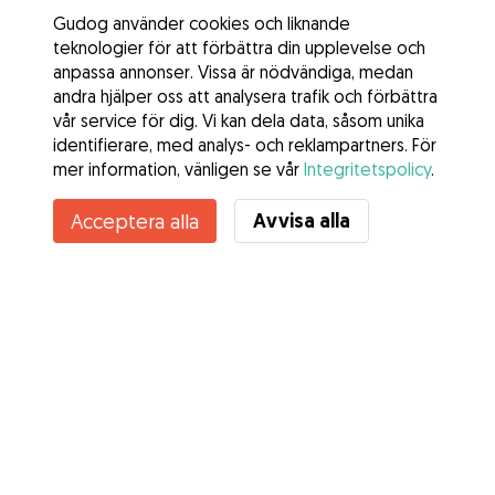
Gudog använder cookies och liknande
teknologier för att förbättra din upplevelse och
anpassa annonser. Vissa är nödvändiga, medan
andra hjälper oss att analysera trafik och förbättra
vår service för dig. Vi kan dela data, såsom unika
identifierare, med analys- och reklampartners. För
mer information, vänligen se vår
Integritetspolicy
.
Kontakta Daniela Maria
Avvisa alla
Acceptera alla
Känner du till Gudogs fördelar? Se mer
Tjänster
Hur det fungerar
Om Gudog
Recensioner