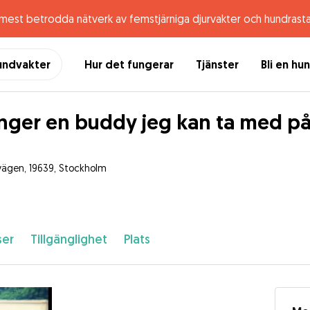
 mest betrodda nätverk av femstjärniga djurvakter och hundrast
undvakter
Hur det fungerar
Tjänster
Bli en hu
nger en buddy jeg kan ta med på 
vägen, 19639, Stockholm
ser
Tillgänglighet
Plats