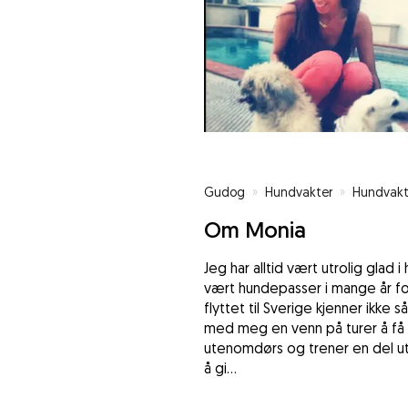
Gudog
»
Hundvakter
»
Hundvakt
Om Monia
Jeg har alltid vært utrolig glad i
vært hundepasser i mange år for
flyttet til Sverige kjenner ikke 
med meg en venn på turer å få l
utenomdørs og trener en del ut
å gi...