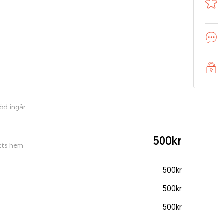
öd ingår
500kr
kts hem
500kr
500kr
500kr