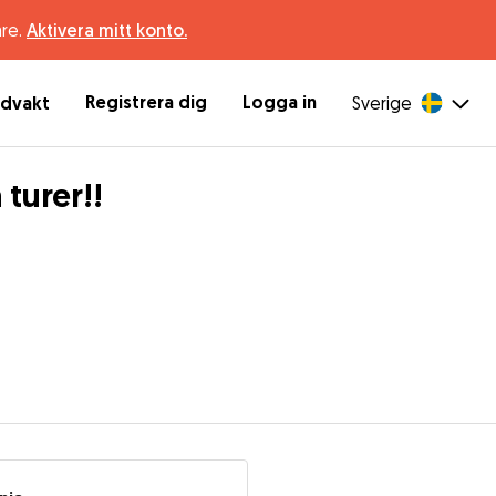
are.
Aktivera mitt konto.
Registrera dig
Logga in
ndvakt
Sverige
turer!!