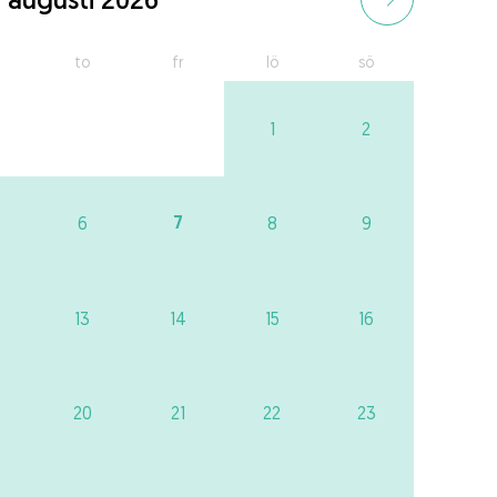
to
fr
lö
sö
1
2
7
6
8
9
13
14
15
16
20
21
22
23