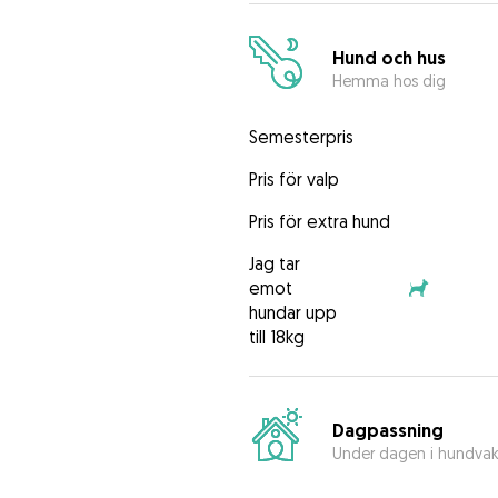
Hund och hus
Hemma hos dig
Semesterpris
Pris för valp
Pris för extra hund
Jag tar
emot
hundar upp
till 18kg
Dagpassning
Under dagen i hundva