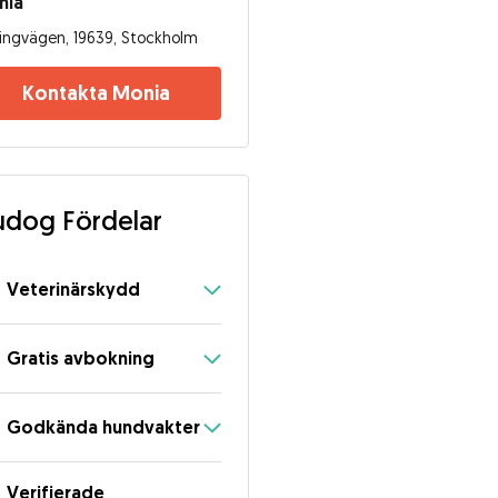
nia
ingvägen, 19639, Stockholm
Kontakta Monia
dog Fördelar
Veterinärskydd
Gratis avbokning
Godkända hundvakter
Verifierade