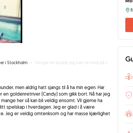
Mo
R
Gu
er i Stockholm
»
Trenger en buddy jeg kan ta med på turer!!
 hunder, men aldrig hatt sjangs til å ha min egen. Har
 en goldenretriver (Candy) som gikk bort. Nå har jeg
så mange her så kan bli veldig ensomt. Vil gjerne ha
itt spelskap i hverdagen. Jeg er glad i å være
e. Jeg er veldig omtenksom og har masse kjærlighet