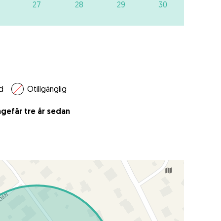
27
28
29
30
d
Otillgänglig
gefär tre år sedan