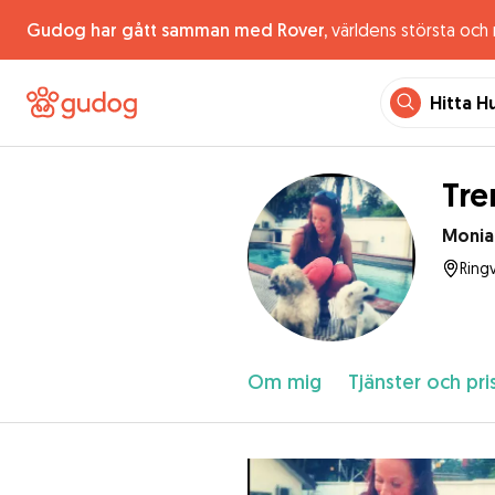
Gudog har gått samman med Rover,
världens största och
Hitta H
Tre
Monia
Ring
Om mig
Tjänster och pri