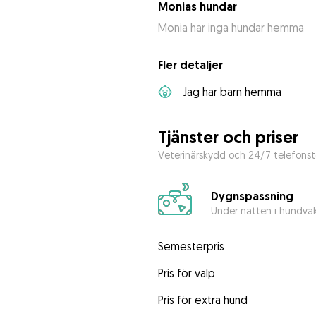
Monias hundar
Monia har inga hundar hemma
Fler detaljer
Jag har barn hemma
Tjänster och priser
Veterinärskydd och 24/7 telefonst
Dygnspassning
Under natten i hundva
Semesterpris
Pris för valp
Pris för extra hund