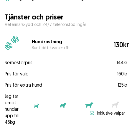
Tjänster och priser
Veterinärskydd och 24/7 telefonstöd ingår
Hundrastning
130kr
Runt ditt kvarter i 1h
Semesterpris
144kr
Pris för valp
160kr
Pris för extra hund
125kr
Jag tar
emot
hundar
Inklusive valpar
upp till
45kg