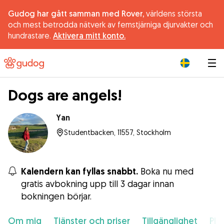
Gudog har gått samman med Rover,
världens största
och mest betrodda nätverk av femstjärniga djurvakter och
hundrastare.
Aktivera mitt konto.
|
Dogs are angels!
Yan
Studentbacken, 11557, Stockholm
Kalendern kan fyllas snabbt.
Boka nu med
gratis avbokning upp till 3 dagar innan
bokningen börjar.
Om mig
Tjänster och priser
Tillgänglighet
Pla