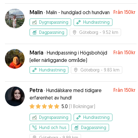
Malin
Från
150kr
·
Malin - hundglad och hundvan
Dygnspassning
Hundrastning
Dagpassning
Göteborg
- 9.52 km
Maria
Från
150kr
·
Hundpassning i Högsbohöjd
(eller närliggande område)
Hundrastning
Göteborg
- 9.83 km
Petra
Från
150kr
·
Hundälskare med tidigare
erfarenhet av hund!
5.0
(
1
Bokningar
)
Dygnspassning
Hundrastning
Hund och hus
Dagpassning
Göteborg
- 9.99 km