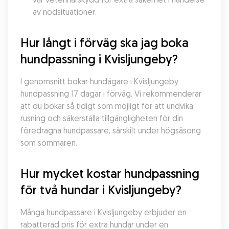
av nödsituationer.
Hur långt i förväg ska jag boka 
hundpassning i Kvisljungeby?
I genomsnitt bokar hundägare i Kvisljungeby 
hundpassning 17 dagar i förväg. Vi rekommenderar 
att du bokar så tidigt som möjligt för att undvika 
rusning och säkerställa tillgängligheten för din 
föredragna hundpassare, särskilt under högsäsong 
som sommaren.
Hur mycket kostar hundpassning 
för två hundar i Kvisljungeby?
Många hundpassare i Kvisljungeby erbjuder en 
rabatterad pris för extra hundar under en 