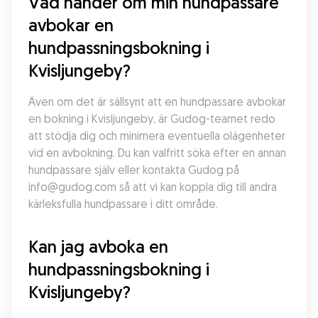
Vad händer om min hundpassare 
avbokar en 
hundpassningsbokning i 
Kvisljungeby?
Även om det är sällsynt att en hundpassare avbokar 
en bokning i Kvisljungeby, är Gudog-teamet redo 
att stödja dig och minimera eventuella olägenheter 
vid en avbokning. Du kan valfritt söka efter en annan 
hundpassare själv eller kontakta Gudog på 
info@gudog.com så att vi kan koppla dig till andra 
kärleksfulla hundpassare i ditt område.
Kan jag avboka en 
hundpassningsbokning i 
Kvisljungeby?