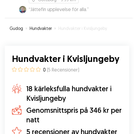
“
Jättefin upplevelse för alla.
”
Gudog
»
Hundvakter
»
Hundvakter i Kvisljungeby
Hundvakter i Kvisljungeby
0
(
5
Recensioner
)
18 kärleksfulla hundvakter i
Kvisljungeby
Genomsnittspris på 346 kr per
natt
5 recensioner av hundvakter