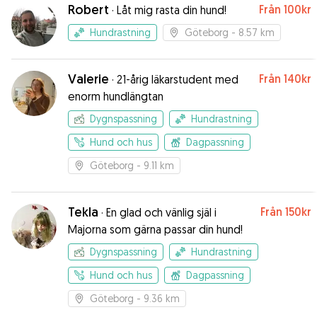
Robert
Från
100kr
·
Låt mig rasta din hund!
Hundrastning
Göteborg
- 8.57 km
Valerie
Från
140kr
·
21-årig läkarstudent med
enorm hundlängtan
Dygnspassning
Hundrastning
Hund och hus
Dagpassning
Göteborg
- 9.11 km
Tekla
Från
150kr
·
En glad och vänlig själ i
Majorna som gärna passar din hund!
Dygnspassning
Hundrastning
Hund och hus
Dagpassning
Göteborg
- 9.36 km