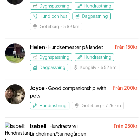
Dygnspassning
Hundrastning
Hund och hus
Dagpassning
Göteborg
- 5.89 km
Helen
Från
150kr
·
Hundsemester på landet
Dygnspassning
Hundrastning
Dagpassning
Kungälv
- 6.52 km
Joyce
Från
200kr
·
Good companionship with
pets
Hundrastning
Göteborg
- 7.26 km
Isabell
Från
250kr
·
Hundrastare i
Lindholmen/Sannegården