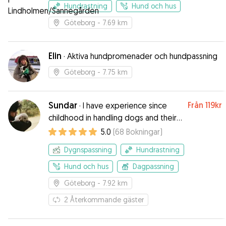
Hundrastning
Hund och hus
Göteborg
- 7.69 km
Elin
·
Aktiva hundpromenader och hundpassning
Göteborg
- 7.75 km
Sundar
Från
119kr
·
I have experience since
childhood in handling dogs and their
temperaments.
5.0
(
68
Bokningar
)
Dygnspassning
Hundrastning
Hund och hus
Dagpassning
Göteborg
- 7.92 km
2
Återkommande gäster