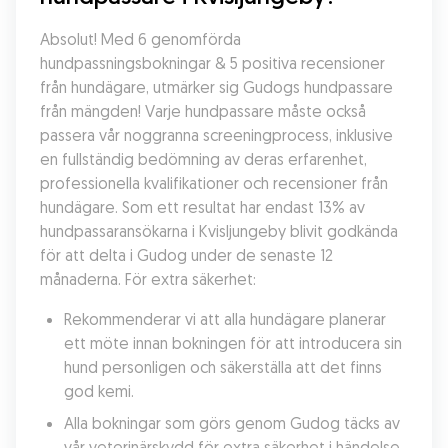
Absolut! Med 6 genomförda 
hundpassningsbokningar & 5 positiva recensioner 
från hundägare, utmärker sig Gudogs hundpassare 
från mängden! Varje hundpassare måste också 
passera vår noggranna screeningprocess, inklusive 
en fullständig bedömning av deras erfarenhet, 
professionella kvalifikationer och recensioner från 
hundägare. Som ett resultat har endast 13% av 
hundpassaransökarna i Kvisljungeby blivit godkända 
för att delta i Gudog under de senaste 12 
månaderna. För extra säkerhet:
Rekommenderar vi att alla hundägare planerar 
ett möte innan bokningen för att introducera sin 
hund personligen och säkerställa att det finns 
god kemi.
Alla bokningar som görs genom Gudog täcks av 
vår veterinärskydd för extra säkerhet i händelse 