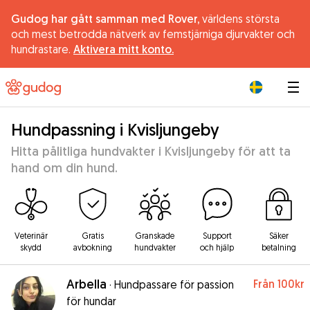
Gudog har gått samman med Rover,
världens största
och mest betrodda nätverk av femstjärniga djurvakter och
hundrastare.
Aktivera mitt konto.
|
Hundpassning i Kvisljungeby
Hitta pålitliga hundvakter i Kvisljungeby för att ta
hand om din hund.
Veterinär
Gratis
Granskade
Support
Säker
skydd
avbokning
hundvakter
och hjälp
betalning
Arbella
Från
100kr
·
Hundpassare för passion
för hundar