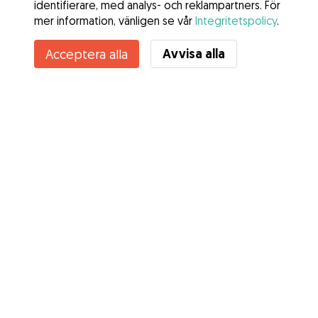
identifierare, med analys- och reklampartners. För
mer information, vänligen se vår
Integritetspolicy
.
Avvisa alla
Acceptera alla
Tjänster
Hur det fungerar
Om Gudog
Recensioner
Veterinärskydd
Bra tips Ägare
Tips till hundvakter
Bli hundvakt