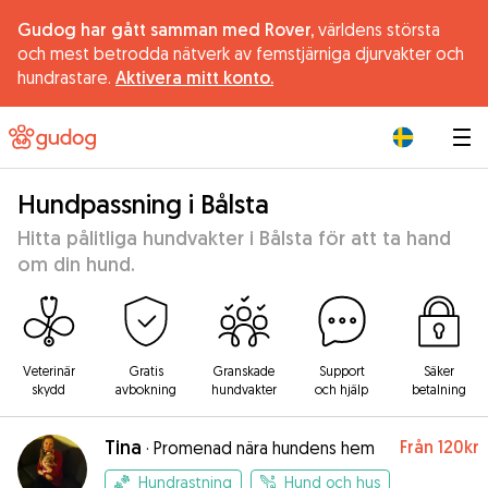
Gudog har gått samman med Rover,
världens största
och mest betrodda nätverk av femstjärniga djurvakter och
hundrastare.
Aktivera mitt konto.
|
Hundpassning i Bålsta
Hitta pålitliga hundvakter i Bålsta för att ta hand
om din hund.
Veterinär
Gratis
Granskade
Support
Säker
skydd
avbokning
hundvakter
och hjälp
betalning
Tina
Från
120kr
·
Promenad nära hundens hem
Hundrastning
Hund och hus