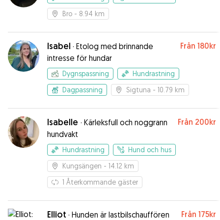
Bro
- 8.94 km
Isabel
Från
180kr
·
Etolog med brinnande
intresse för hundar
Dygnspassning
Hundrastning
Dagpassning
Sigtuna
- 10.79 km
Isabelle
Från
200kr
·
Kärleksfull och noggrann
hundvakt
Hundrastning
Hund och hus
Kungsängen
- 14.12 km
1
Återkommande gäster
Elliot
Från
175kr
·
Hunden är lastbilschauffören