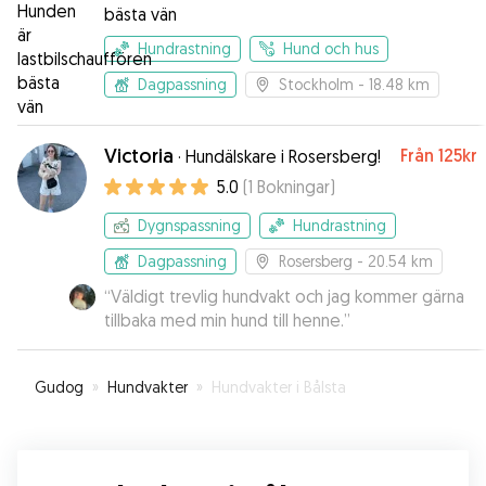
bästa vän
Hundrastning
Hund och hus
Dagpassning
Stockholm
- 18.48 km
Victoria
Från
125kr
·
Hundälskare i Rosersberg!
5.0
(
1
Bokningar
)
Dygnspassning
Hundrastning
Dagpassning
Rosersberg
- 20.54 km
“
Väldigt trevlig hundvakt och jag kommer gärna
tillbaka med min hund till henne.
”
Gudog
»
Hundvakter
»
Hundvakter i Bålsta