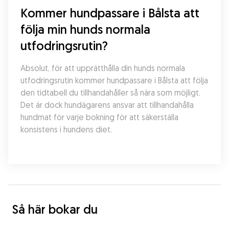
Kommer hundpassare i Bålsta att 
följa min hunds normala 
utfodringsrutin?
Absolut, för att upprätthålla din hunds normala 
utfodringsrutin kommer hundpassare i Bålsta att följa 
den tidtabell du tillhandahåller så nära som möjligt. 
Det är dock hundägarens ansvar att tillhandahålla 
hundmat för varje bokning för att säkerställa 
konsistens i hundens diet.
Så här bokar du