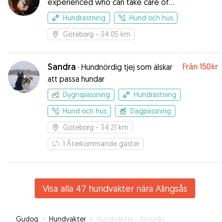
experienced who can take care of
your dog? Here I am!
Hundrastning
Hund och hus
Göteborg
- 34.05 km
Sandra
Från
150kr
·
Hundnördig tjej som älskar
att passa hundar
Dygnspassning
Hundrastning
Hund och hus
Dagpassning
Göteborg
- 34.21 km
1
Återkommande gäster
Visa alla 47 hundvakter nära Alingsås
Gudog
»
Hundvakter
»
Hundvakter i Alingsås