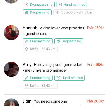
Dygnspassning
Hund och hus
Dagpassning
Göteborg
- 24.18 km
Hannah
Från
150kr
·
A dog lover who provides
a genuine care
Hundrastning
Dagpassning
Borås
- 33.43 km
Amy
Från
185kr
·
Hundvan tjej som ger mycket
kärlek , mys & promenader
Hundrastning
Hund och hus
Borås
- 33.43 km
Eldin
Från
200kr
·
You need someone