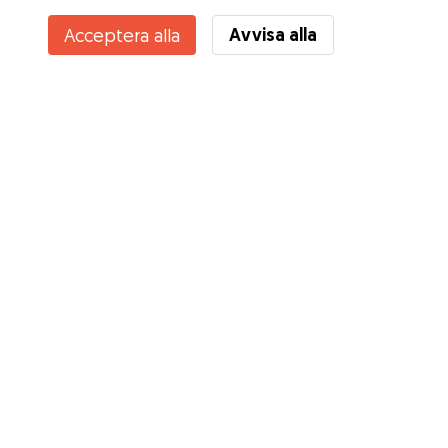
Avvisa alla
Acceptera alla
Tjänster
Hur det fungerar
Om Gudog
Recensioner
Veterinärskydd
Bra tips Ägare
Tips till hundvakter
Bli hundvakt
Blogg