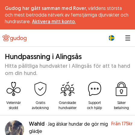
Gudog har gått samman med Rover,
världens största
och mest betrodda nätverk av femstjärniga djurvakter och
hundrastare.
Aktivera mitt konto.
|
Hundpassning i Alingsås
Hitta pålitliga hundvakter i Alingsås för att ta hand
om din hund.
Veterinär
Gratis
Granskade
Support
Säker
skydd
avbokning
hundvakter
och hjälp
betalning
Wahid
Från
175kr
·
Jag älskar hundar de gör mig
glädje