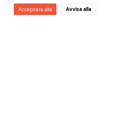
Avvisa alla
Acceptera alla
Tjänster
Hur det fungerar
Om Gudog
Recensioner
Veterinärskydd
Bra tips Ägare
Tips till hundvakter
Bli hundvakt
Blogg