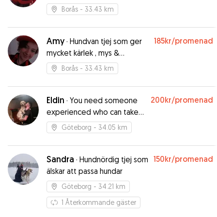
Borås
- 33.43 km
Amy
185kr
/promenad
·
Hundvan tjej som ger
mycket kärlek , mys &
promenader
Borås
- 33.43 km
Eldin
200kr
/promenad
·
You need someone
experienced who can take
care of your dog? Here I am!
Göteborg
- 34.05 km
Sandra
150kr
/promenad
·
Hundnördig tjej som
älskar att passa hundar
Göteborg
- 34.21 km
1
Återkommande gäster