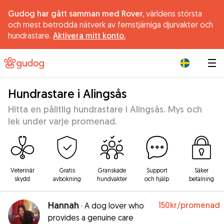
Gudog har gått samman med Rover,
världens största
och mest betrodda nätverk av femstjärniga djurvakter och
hundrastare.
Aktivera mitt konto.
|
Hundrastare i Alingsås
Hitta en pålitlig hundrastare i Alingsås. Mys och
lek under varje promenad.
Veterinär
Gratis
Granskade
Support
Säker
skydd
avbokning
hundvakter
och hjälp
betalning
Hannah
150kr
/promenad
·
A dog lover who
provides a genuine care