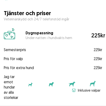
Tjänster och priser
Veterinärskydd och 24/7 telefonstöd ingår
Dygnspassning
225kr
Under natten i hundvakts hem
Semesterpris
225kr
Pris för valp
225kr
Pris för extra hund
225kr
Jag tar
emot
hundar
Inklusive valpar
av alla
storlekar