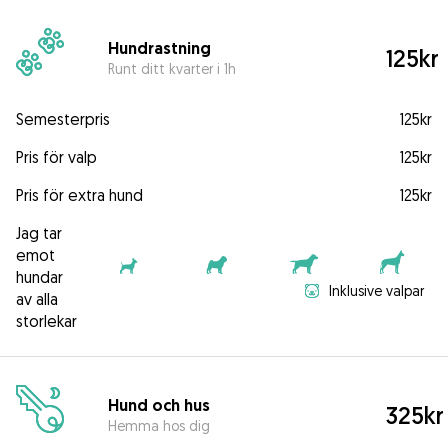
Hundrastning
125kr
Runt ditt kvarter i 1h
Semesterpris
125kr
Pris för valp
125kr
Pris för extra hund
125kr
Jag tar
emot
hundar
Inklusive valpar
av alla
storlekar
Hund och hus
325kr
Hemma hos dig