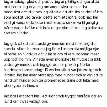
Jag är väldigt glad och positiv, jag är pålitlig och gör alltid
mitt bästa. Jag bryr mig om andra såväl som andra
människor och djur och jag vill alltid att alla ska ha det så bra
som möjligt. Jag tänker detta som ett extra jobb, jag har
väldigt varierande tider i mitt arbete så kan va tillgänglig
både dagar, kvällar och hela dagar plus nätter. Jag älskar alla
sorters hundar.
Jag gick på ett naturbruksgymnasium med inriktning djur
special, vilket innebar att jag läste lite om alla möjliga djur.
Vi hade en hundkurs där vi läste om olika sjukdomar, raser,
uppfödning mm. Vi hade även möjlighet till mycket praktik
under gymnasiet och jag gjorde min praktik på olika
hunddagis i sammanlagt 13 veckor vilket var jätteroligt och
lärorikt. Jag har även vuxit upp med hundar och är van att ta
hand om hundar och gå promenader, träna och leka med
olika typer av hundar.
Jag bor i ett stort hus i ett lugnt och tryggt område där en
hund kan trivas väldigt bra.