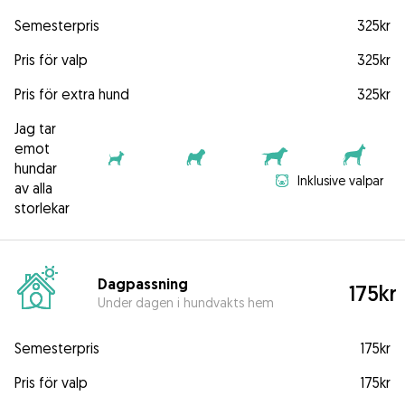
Semesterpris
325kr
Pris för valp
325kr
Pris för extra hund
325kr
Jag tar
emot
hundar
Inklusive valpar
av alla
storlekar
Dagpassning
175kr
Under dagen i hundvakts hem
Semesterpris
175kr
Pris för valp
175kr