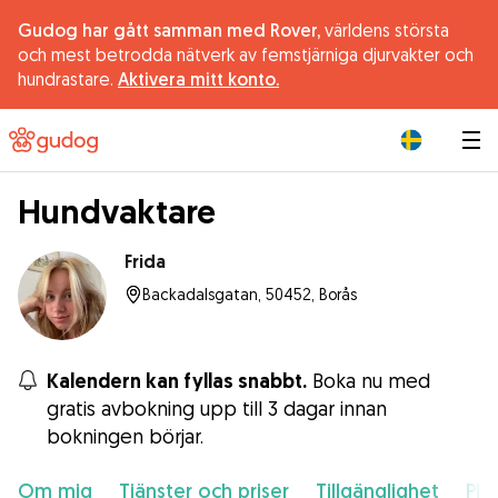
Gudog har gått samman med Rover,
världens största
och mest betrodda nätverk av femstjärniga djurvakter och
hundrastare.
Aktivera mitt konto.
|
Hundvaktare
Frida
Backadalsgatan, 50452, Borås
Kalendern kan fyllas snabbt.
Boka nu med
gratis avbokning upp till 3 dagar innan
bokningen börjar.
Om mig
Tjänster och priser
Tillgänglighet
Pla