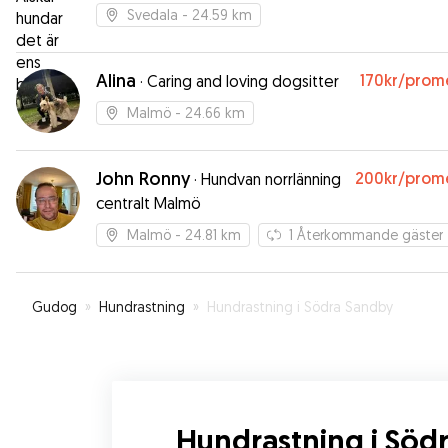
Svedala
- 24.59 km
Alina
170kr
/prom
·
Caring and loving dogsitter
Malmö
- 24.66 km
John Ronny
200kr
/prom
·
Hundvan norrlänning
centralt Malmö
Malmö
- 24.81 km
1
Återkommande gäster
Gudog
»
Hundrastning
»
Hundrastning i Södra Sandby
Hundrastning i Söd