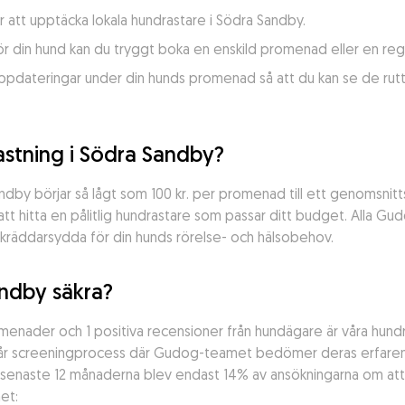
ör att upptäcka lokala hundrastare i Södra Sandby.
e för din hund kan du tryggt boka en enskild promenad eller en 
dateringar under din hunds promenad så att du kan se de rutter
stning i Södra Sandby?
dby börjar så lågt som 100 kr. per promenad till ett genomsnitts
att hitta en pålitlig hundrastare som passar ditt budget. Alla Gu
äddarsydda för din hunds rörelse- och hälsobehov.
andby säkra?
ader och 1 positiva recensioner från hundägare är våra hundra
r screeningprocess där Gudog-teamet bedömer deras erfarenhet,
senaste 12 månaderna blev endast 14% av ansökningarna om att b
et: