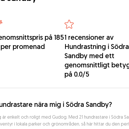
nomsnittspris på 185
1 recensioner av
 per promenad
Hundrastning i Södra
Sandby med ett
genomsnittligt bety
på 0.0/5
g hundrastare nära mig i Södra Sandby?
dig är enkelt och roligt med Gudog. Med 21 hundrastare i Södra S
entyr i lokala parker och grönområden, så här hittar du den per