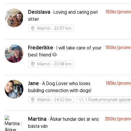
Desislava
150kr
/prom
·
Loving and caring pet
sitter
Malmö
- 23.97 km
Frederikke
150kr
/prom
·
I will take care of your
best friend 🐶
Malmö
- 23.98 km
Jane
185kr
/prom
·
A Dog Lover who loves
building connection with dogs!
Malmö
- 24.52 km
1
Återkommande gäster
Martina
350kr
/prom
·
Älskar hundar det är ens
bästa vän