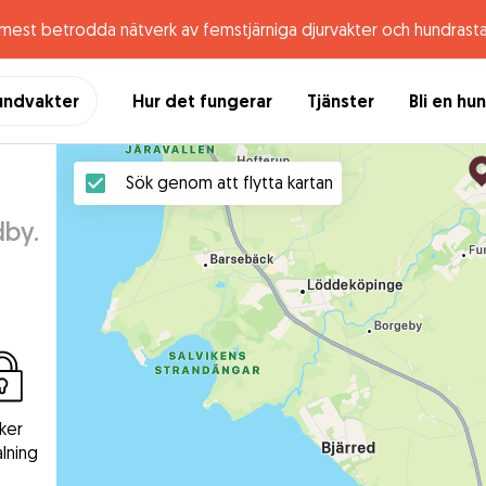
 mest betrodda nätverk av femstjärniga djurvakter och hundrast
undvakter
Hur det fungerar
Tjänster
Bli en hu
Sök genom att flytta kartan
dby.
ker
lning