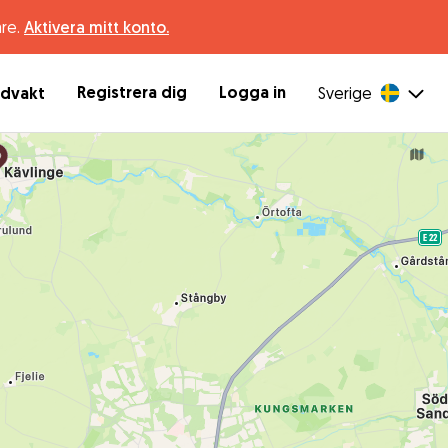
are.
Aktivera mitt konto.
Registrera dig
Logga in
ndvakt
Sverige