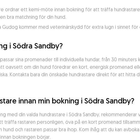
e ordnar ett kemi-möte innan bokning för att träffa hundrastar
 en bra matchning för din hund.
Gudog kommer med veterinärskydd för extra lugn i sinnet för d
ing i Södra Sandby?
sar sina promenader till individuella hundar, från 30 minuters kor
r att oavsett om din hund föredrar en kort, energisk promenad ell
riska. Kontakta bara din önskade hundrastare direkt för att hit
astare innan min bokning i Södra Sandby?
okning med din valda hundrastare i Södra Sandby, rekommenderar v
tt träffa rastaren personligen, öva på en kort promenad tillsamma
n hund och rastaren passar bra ihop. Kom ihåg att du kan avbok
 innan bokningen börjar.