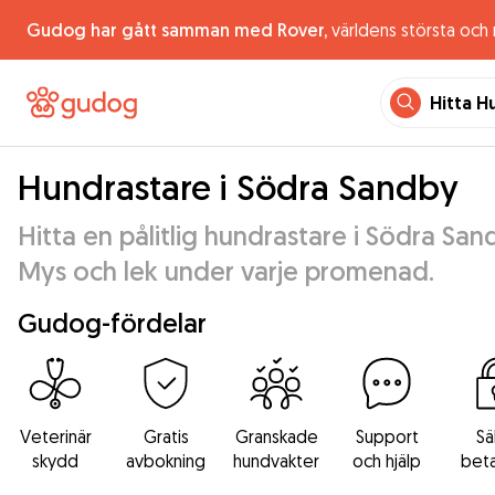
Gudog har gått samman med Rover,
världens största och
Hitta H
Hundrastare i Södra Sandby
Hitta en pålitlig hundrastare i Södra San
Mys och lek under varje promenad.
Gudog-fördelar
Veterinär
Gratis
Granskade
Support
Sä
skydd
avbokning
hundvakter
och hjälp
beta