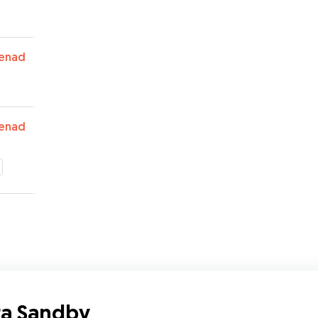
enad
enad
ra Sandby