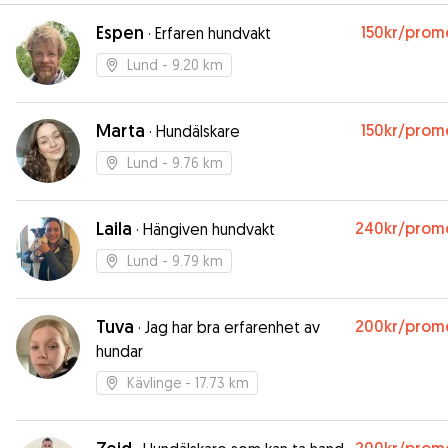
Espen
150kr
/prom
·
Erfaren hundvakt
Lund
- 9.20 km
Marta
150kr
/prom
·
Hundälskare
Lund
- 9.76 km
Laila
240kr
/prom
·
Hängiven hundvakt
Lund
- 9.79 km
Tuva
200kr
/prom
·
Jag har bra erfarenhet av
hundar
Kävlinge
- 17.73 km