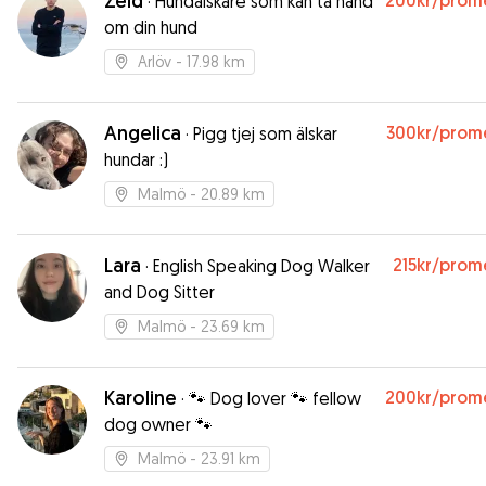
Zeid
200kr
/prom
·
Hundälskare som kan ta hand
om din hund
Arlöv
- 17.98 km
Angelica
300kr
/prom
·
Pigg tjej som älskar
hundar :)
Malmö
- 20.89 km
Lara
215kr
/prom
·
English Speaking Dog Walker
and Dog Sitter
Malmö
- 23.69 km
Karoline
200kr
/prom
·
🐾 Dog lover 🐾 fellow
dog owner 🐾
Malmö
- 23.91 km