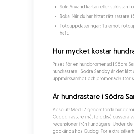
Sök: Använd kartan eller söklistan f
Boka: När du har hittat rätt rastar
Fotouppdateringar: Ta emot fotoupp
haft.
Hur mycket kostar hundra
Priset för en hundpromenad i Södra San
hundrastare i Södra Sandby är det lätt 
uppmärksamhet och promenadrutter skr
Är hundrastare i Södra S
Absolut! Med 17 genomförda hundpromen
Gudog-rastare måste också passera vå
recensioner från hundägare. Under de 
godkända hos Gudog. För extra säkerh