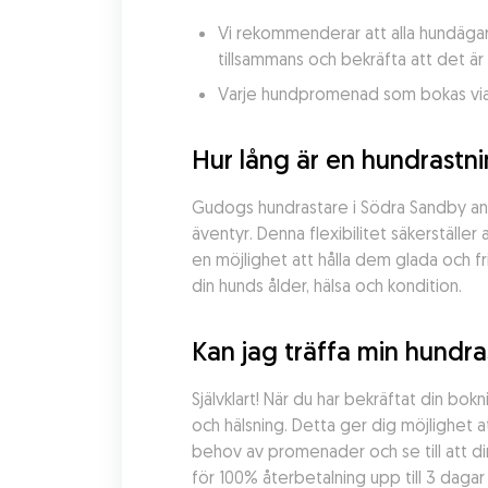
Vi rekommenderar att alla hundägar
tillsammans och bekräfta att det är
Varje hundpromenad som bokas via 
Hur lång är en hundrastn
Gudogs hundrastare i Södra Sandby anpas
äventyr. Denna flexibilitet säkerställe
en möjlighet att hålla dem glada och f
din hunds ålder, hälsa och kondition.
Kan jag träffa min hundr
Självklart! När du har bekräftat din b
och hälsning. Detta ger dig möjlighet a
behov av promenader och se till att di
för 100% återbetalning upp till 3 dagar