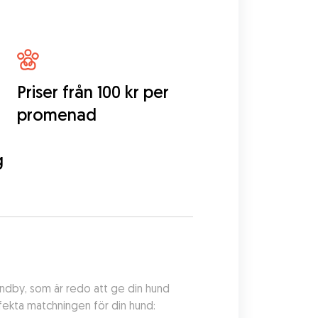
Priser från 100 kr per
promenad
g
andby, som är redo att ge din hund 
fekta matchningen för din hund: