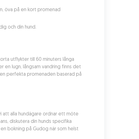
en, öva på en kort promenad 
ig och din hund.
ta utflykter till 60 minuters långa 
er en lugn, långsam vandring finns det 
ta den perfekta promenaden baserad på 
i att alla hundägare ordnar ett möte 
ns, diskutera din hunds specifika 
a en bokning på Gudog när som helst 