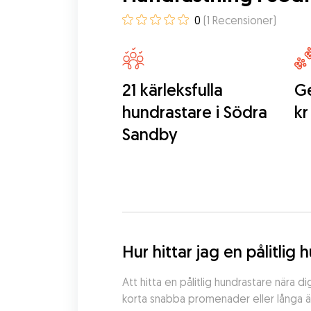
0
(
1
Recensioner
)
21 kärleksfulla
Ge
hundrastare i Södra
kr
Sandby
Hur hittar jag en pålitli
Att hitta en pålitlig hundrastare nära 
korta snabba promenader eller långa äv