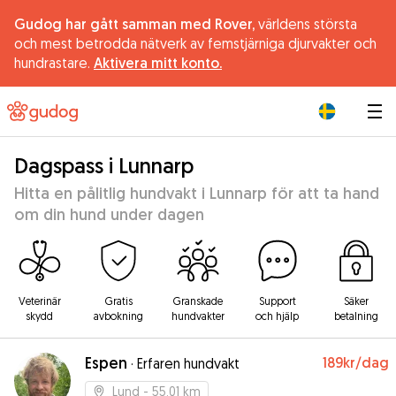
Gudog har gått samman med Rover,
världens största
och mest betrodda nätverk av femstjärniga djurvakter och
hundrastare.
Aktivera mitt konto.
|
Dagspass i Lunnarp
Hitta en pålitlig hundvakt i Lunnarp för att ta hand
om din hund under dagen
Veterinär
Gratis
Granskade
Support
Säker
skydd
avbokning
hundvakter
och hjälp
betalning
Espen
189kr
/dag
·
Erfaren hundvakt
Lund
- 55.01 km