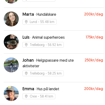
Marta
200kr
/dag
·
Hundälskare
Lund
- 55.48 km
Luis
175kr
/dag
·
Animal superheroes
Trelleborg
- 56.92 km
Johan
250kr
/dag
·
Helgspassare med ute
aktiviteter
Trelleborg
- 58.25 km
Emma
200kr
/dag
·
Hus på landet
Oxie
- 58.41 km