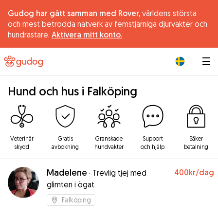
Gudog har gått samman med Rover,
världens största
och mest betrodda nätverk av femstjärniga djurvakter och
hundrastare.
Aktivera mitt konto.
|
Hund och hus i Falköping
Veterinär
Gratis
Granskade
Support
Säker
skydd
avbokning
hundvakter
och hjälp
betalning
Madelene
400kr
/dag
·
Trevlig tjej med
glimten i ögat
Falköping