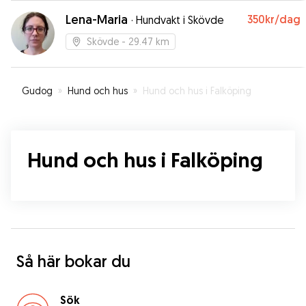
Lena-Maria
350kr
/dag
·
Hundvakt i Skövde
Skövde
- 29.47 km
Gudog
»
Hund och hus
»
Hund och hus i Falköping
Hund och hus i Falköping
Så här bokar du
Sök