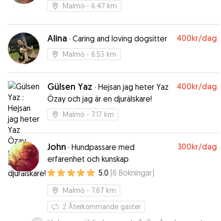
Malmö
- 6.47 km
Alina
400kr
/dag
·
Caring and loving dogsitter
Malmö
- 6.53 km
Gülsen Yaz
400kr
/dag
·
Hejsan jag heter Yaz
Özay och jag är en djurälskare!
Malmö
- 7.17 km
John
300kr
/dag
·
Hundpassare med
erfarenhet och kunskap
5.0
(
6
Bokningar
)
Malmö
- 7.67 km
2
Återkommande gäster