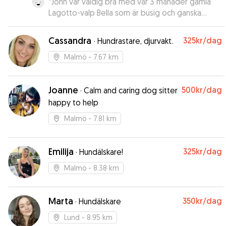
“
John var väldig bra med vår 3 månader gamla
Lagotto-valp Bella som är busig och ganska
krävande. Han var också snab att bekräfta vår
booking, så vi viste, att han kunne hjälpa os med
Cassandra
325kr
/dag
·
Hundrastare, djurvakt.
Bella den dagen. Vi rekommanderar så klart
John!
”
Malmö
- 7.67 km
Joanne
500kr
/dag
·
Calm and caring dog sitter
happy to help
Malmö
- 7.81 km
Emilija
325kr
/dag
·
Hundälskare!
Malmö
- 8.38 km
Marta
350kr
/dag
·
Hundälskare
Lund
- 8.95 km