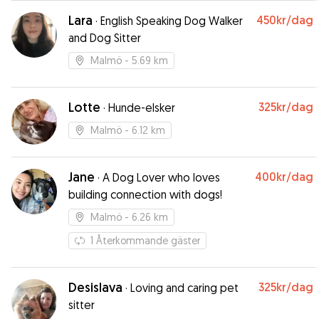
Lara
450kr
/dag
·
English Speaking Dog Walker
and Dog Sitter
Malmö
- 5.69 km
Lotte
325kr
/dag
·
Hunde-elsker
Malmö
- 6.12 km
Jane
400kr
/dag
·
A Dog Lover who loves
building connection with dogs!
Malmö
- 6.26 km
1
Återkommande gäster
Desislava
325kr
/dag
·
Loving and caring pet
sitter