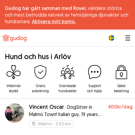
Gudog har gått samman med Rover,
världens största
och mest betrodda nätverk av femstjärniga djurvakter och
hundrastare.
Aktivera mitt konto.
|
Hund och hus i Arlöv
Veterinär
Gratis
Granskade
Support
Säker
skydd
avbokning
hundvakter
och hjälp
betalning
Vincent Oscar
400kr
/dag
·
DogSitter in
Malmö Town! Italian guy, 19 years
old, student. I love dogs!
Malmö
- 5.63 km