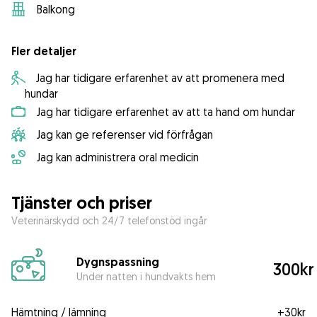
Balkong
Fler detaljer
Jag har tidigare erfarenhet av att promenera med
hundar
Jag har tidigare erfarenhet av att ta hand om hundar
Jag kan ge referenser vid förfrågan
Jag kan administrera oral medicin
Tjänster och priser
Veterinärskydd och 24/7 telefonstöd ingår
Dygnspassning
300kr
Under natten i hundvakts hem
Hämtning / lämning
+
30kr