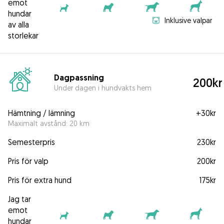
emot
hundar
Inklusive valpar
av alla
storlekar
Dagpassning
200kr
Under dagen i hundvakts hem
Hämtning / lämning
+
30kr
Maximalt avstånd: 20 km
Semesterpris
230kr
Pris för valp
200kr
Pris för extra hund
175kr
Jag tar
emot
hundar