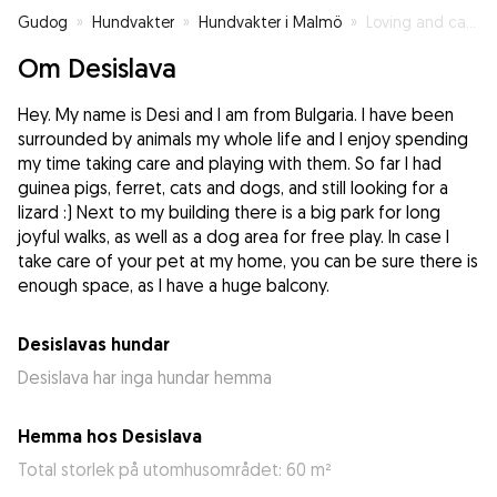
Gudog
»
Hundvakter
»
Hundvakter i Malmö
»
Loving and caring pet sitter
Om Desislava
Hey. My name is Desi and I am from Bulgaria. I have been
surrounded by animals my whole life and I enjoy spending
my time taking care and playing with them. So far I had
guinea pigs, ferret, cats and dogs, and still looking for a
lizard :) Next to my building there is a big park for long
joyful walks, as well as a dog area for free play. In case I
take care of your pet at my home, you can be sure there is
enough space, as I have a huge balcony.
Desislavas hundar
Desislava har inga hundar hemma
Hemma hos Desislava
Total storlek på utomhusområdet: 60 m²