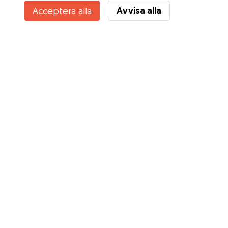
Avvisa alla
Acceptera alla
Känner du till Gudogs fördelar? Se mer
Tjänster
Hur det fungerar
Om Gudog
Recensioner
Veterinärskydd
Bra tips Ägare
Tips till hundvakter
Bli hundvakt
Blogg