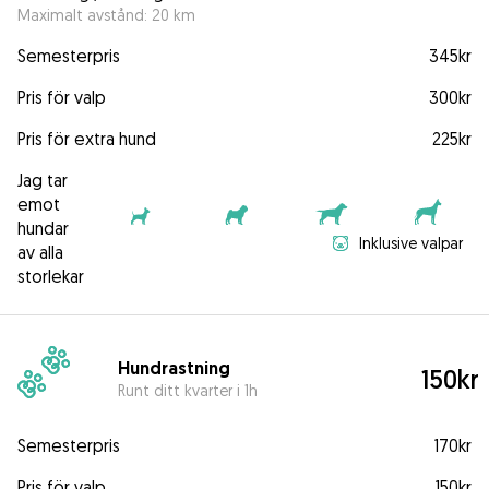
Maximalt avstånd: 20 km
Semesterpris
345kr
Pris för valp
300kr
Pris för extra hund
225kr
Jag tar
emot
hundar
Inklusive valpar
av alla
storlekar
Hundrastning
150kr
Runt ditt kvarter i 1h
Semesterpris
170kr
Pris för valp
150kr