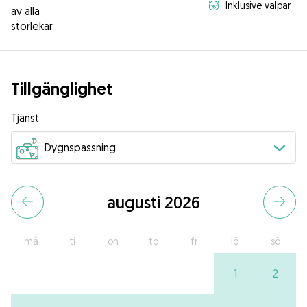
Inklusive valpar
av alla
storlekar
Tillgänglighet
Tjänst
augusti 2026
må
ti
on
to
fr
lö
sö
1
2