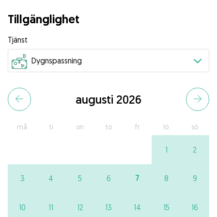
Tillgänglighet
Tjänst
augusti 2026
må
ti
on
to
fr
lö
sö
1
2
7
3
4
5
6
8
9
10
11
12
13
14
15
16