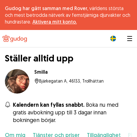
Gudog har gått samman med Rover,
världens största
och mest betrodda nätverk av femstjärniga djurvakter och
hundrastare.
Aktivera mitt konto.
|
Ställer alltid upp
Smilla
Bjärkegatan A, 46133, Trollhättan
Kalendern kan fyllas snabbt.
Boka nu med
gratis avbokning upp till 3 dagar innan
bokningen börjar.
Om mig
Tjänster och priser
Tillgänglighet
Pla