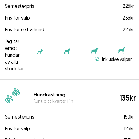
Semesterpris
225kr
Pris för valp
235kr
Pris för extra hund
225kr
Jag tar
emot
hundar
Inklusive valpar
av alla
storlekar
Hundrastning
135kr
Runt ditt kvarter i 1h
Semesterpris
150kr
Pris för valp
125kr