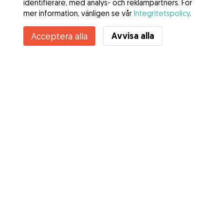
identifierare, med analys- och reklampartners. För
mer information, vänligen se vår
Integritetspolicy
.
Kontakta Smilla
Avvisa alla
Acceptera alla
Känner du till Gudogs fördelar? Se mer
Tjänster
Hur det fungerar
Om Gudog
Recensioner
Veterinärskydd
Bra tips Ägare
Tips till hundvakter
Bli hundvakt