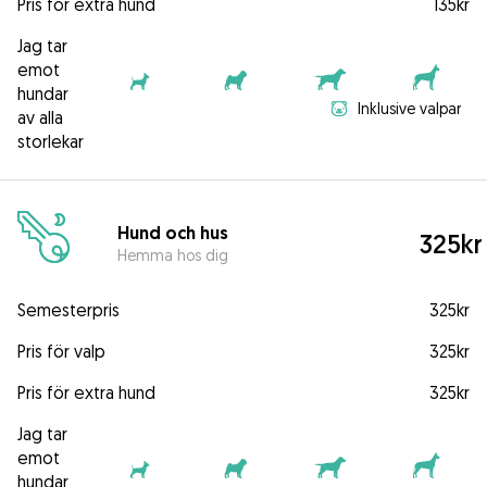
Pris för extra hund
135kr
Jag tar
emot
hundar
Inklusive valpar
av alla
storlekar
Hund och hus
325kr
Hemma hos dig
Semesterpris
325kr
Pris för valp
325kr
Pris för extra hund
325kr
Jag tar
emot
hundar