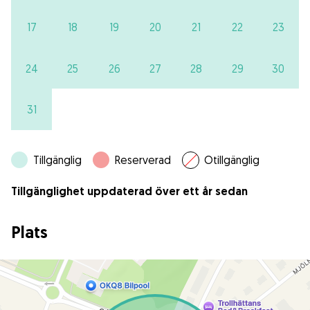
17
18
19
20
21
22
23
24
25
26
27
28
29
30
31
Tillgänglig
Reserverad
Otillgänglig
Tillgänglighet uppdaterad över ett år sedan
Plats