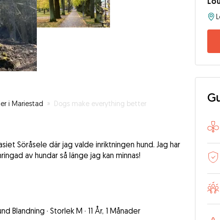
Lou
Gu
r i Mariestad
»
Dogs make everything better
iet Söråsele där jag valde inriktningen hund. Jag har
ingad av hundar så länge jag kan minnas!
und Blandning
·
Storlek M
·
11 År, 1 Månader