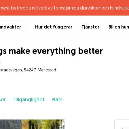
 mest betrodda nätverk av femstjärniga djurvakter och hundrast
undvakter
Hur det fungerar
Tjänster
Bli en hu
s make everything better
e
rstadsvägen, 54247, Mariestad
ser
Tillgänglighet
Plats