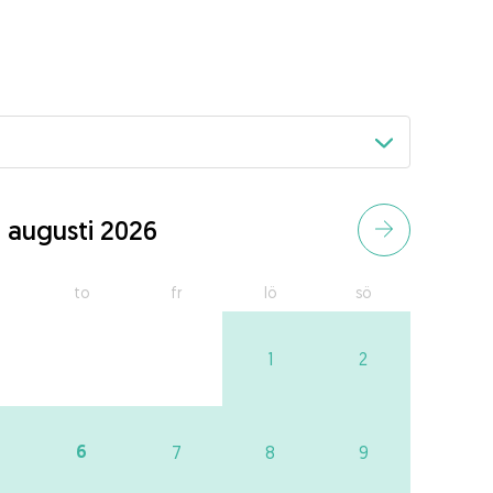
augusti 2026
to
fr
lö
sö
1
2
6
7
8
9