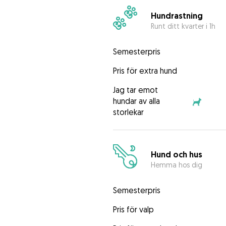
Hundrastning
Runt ditt kvarter i 1h
Semesterpris
Pris för extra hund
Jag tar emot
hundar av alla
storlekar
Hund och hus
Hemma hos dig
Semesterpris
Pris för valp