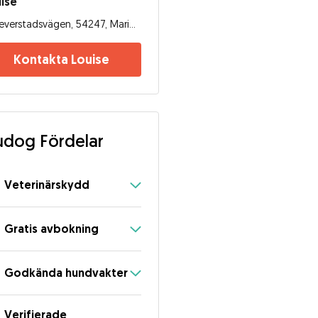
ise
Leverstadsvägen, 54247, Mariestad
Kontakta Louise
dog Fördelar
Veterinärskydd
Gratis avbokning
Godkända hundvakter
Verifierade