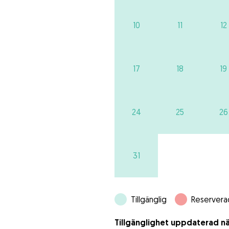
10
11
12
17
18
19
24
25
26
31
Tillgänglig
Reservera
Tillgänglighet uppdaterad nä