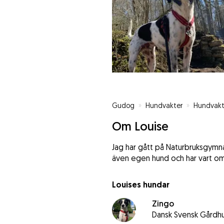
Gudog
»
Hundvakter
»
Hundvakte
Om Louise
Jag har gått på Naturbruksgymnas
även egen hund och har vart omr
Louises hundar
Zingo
Dansk Svensk Gårdh