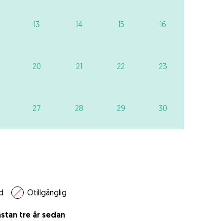
13
14
15
16
20
21
22
23
27
28
29
30
d
Otillgänglig
stan tre år sedan