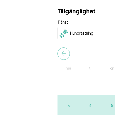
Tillgänglighet
Tjänst
må
ti
on
3
4
5