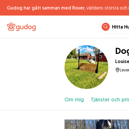
Gudog har gått samman med Rover,
världens största och
Hitta H
Dog
Louis
Leve
Om mig
Tjänster och pri