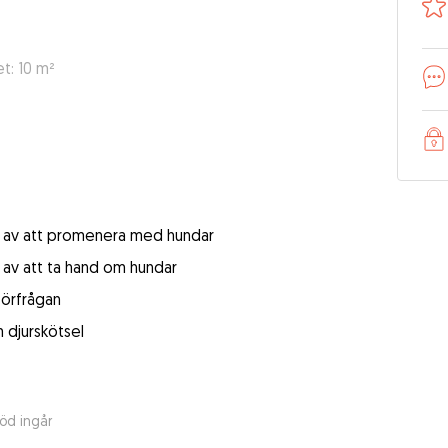
t: 10 m²
et av att promenera med hundar
t av att ta hand om hundar
förfrågan
m djurskötsel
öd ingår