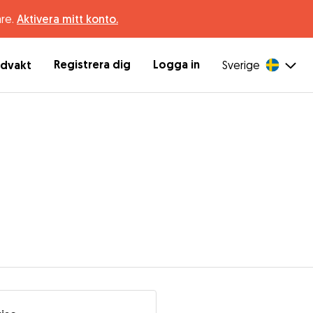
are.
Aktivera mitt konto.
Registrera dig
Logga in
ndvakt
Sverige