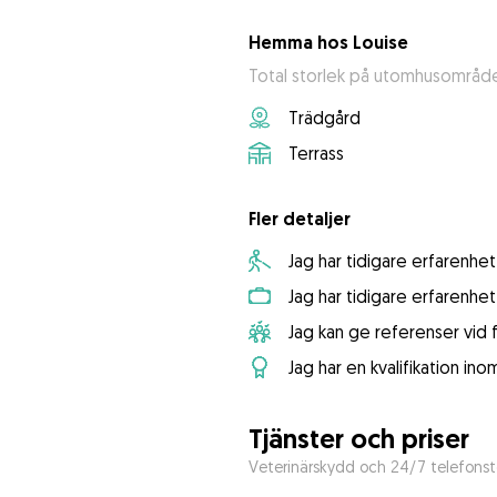
Hemma hos Louise
Total storlek på utomhusområde
Trädgård
Terrass
Fler detaljer
Jag har tidigare erfarenh
Jag har tidigare erfarenhe
Jag kan ge referenser vid 
Jag har en kvalifikation ino
Tjänster och priser
Veterinärskydd och 24/7 telefonst