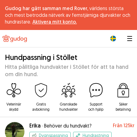
Gudog har gått samman med Rover,
världens största
och mest betrodda nätverk av femstjärniga djurvakter och
hundrastare.
Aktivera mitt konto.
|
Hundpassning i Stöllet
Hitta pålitliga hundvakter i Stöllet för att ta hand
om din hund.
Veterinär
Gratis
Granskade
Support
Säker
skydd
avbokning
hundvakter
och hjälp
betalning
Erika
Från
125kr
·
Behöver du hundvakt?
Dygnspassning
Hundrastning