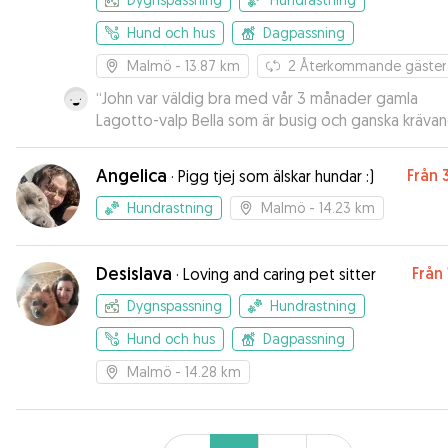
Hund och hus
Dagpassning
Malmö
- 13.87 km
2
Återkommande gäster
“
John var väldig bra med vår 3 månader gamla
Lagotto-valp Bella som är busig och ganska kräva
Han var också snab att bekräfta vår booking, så vi v
att han kunne hjälpa os med Bella den dagen. Vi
Angelica
Från
·
Pigg tjej som älskar hundar :)
rekommanderar så klart John!
”
Hundrastning
Malmö
- 14.23 km
Desislava
Från
·
Loving and caring pet sitter
Dygnspassning
Hundrastning
Hund och hus
Dagpassning
Malmö
- 14.28 km