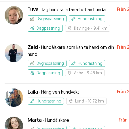
Tuva
Från
·
Jag har bra erfarenhet av hundar
Dygnspassning
Hundrastning
Dagpassning
Kävlinge
- 9.41 km
Zeid
Från
·
Hundälskare som kan ta hand om din
hund
Dygnspassning
Hundrastning
Dagpassning
Arlöv
- 9.48 km
Laila
Från
·
Hängiven hundvakt
Hundrastning
Lund
- 10.72 km
Marta
Från
·
Hundälskare