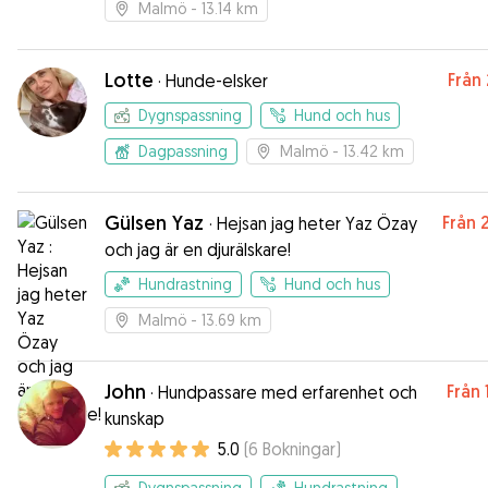
Malmö
- 13.14 km
Lotte
Från
·
Hunde-elsker
Dygnspassning
Hund och hus
Dagpassning
Malmö
- 13.42 km
Gülsen Yaz
Från
·
Hejsan jag heter Yaz Özay
och jag är en djurälskare!
Hundrastning
Hund och hus
Malmö
- 13.69 km
John
Från
·
Hundpassare med erfarenhet och
kunskap
5.0
(
6
Bokningar
)
Dygnspassning
Hundrastning