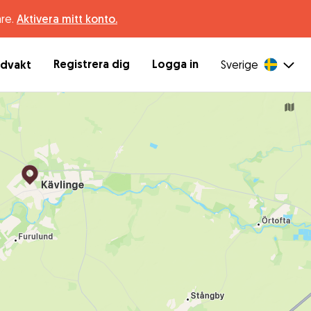
are.
Aktivera mitt konto.
Registrera dig
Logga in
ndvakt
Sverige