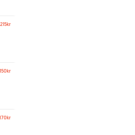
215kr
150kr
170kr