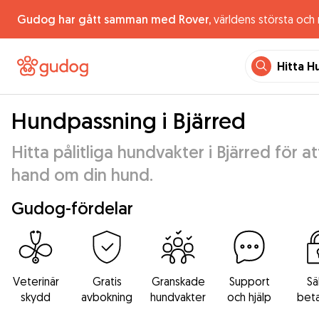
Gudog har gått samman med Rover,
världens största och
Hitta H
Hundpassning i Bjärred
Hitta pålitliga hundvakter i Bjärred för at
hand om din hund.
Gudog-fördelar
Veterinär
Gratis
Granskade
Support
Sä
skydd
avbokning
hundvakter
och hjälp
beta