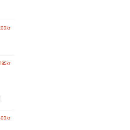
200kr
185kr
400kr