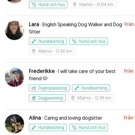
love dogs!
Hund och hus
Malmö
- 12.84 km
Lara
Från
·
English Speaking Dog Walker and Dog
Sitter
Hundrastning
Hund och hus
Malmö
- 12.90 km
Frederikke
Från
·
I will take care of your best
friend 🐶
Dygnspassning
Hundrastning
Dagpassning
Malmö
- 12.99 km
Alina
Från
·
Caring and loving dogsitter
Hundrastning
Hund och hus