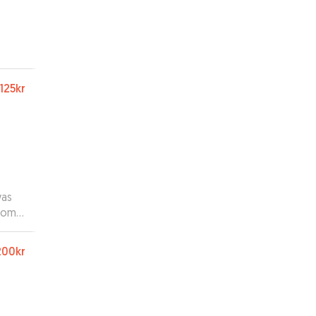
125kr
was
 home
ther
200kr