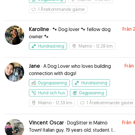
1
Återkommande gäster
Karoline
Från
·
🐾 Dog lover 🐾 fellow dog
owner 🐾
Hundrastning
Malmö
- 12.28 km
Jane
Från
·
A Dog Lover who loves building
connection with dogs!
Dygnspassning
Hundrastning
Hund och hus
Dagpassning
Malmö
- 12.39 km
1
Återkommande gäster
Vincent Oscar
Från
·
DogSitter in Malmö
Town! Italian guy, 19 years old, student. I