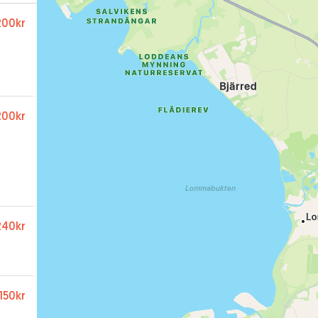
200kr
200kr
240kr
150kr