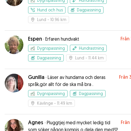
Dygnspassning
Hundrastning
Hund och hus
Dagpassning
Lund
- 10.96 km
Espen
Från
·
Erfaren hundvakt
Dygnspassning
Hundrastning
Dagpassning
Lund
- 11.44 km
Gunilla
Från
·
Läser av hundarna och deras
språk,gör allt för de ska må bra .
Dygnspassning
Dagpassning
Kävlinge
- 11.49 km
Agnes
Från
·
Pluggtjej med mycket ledig tid
som söker någon kompis o dela den med💛