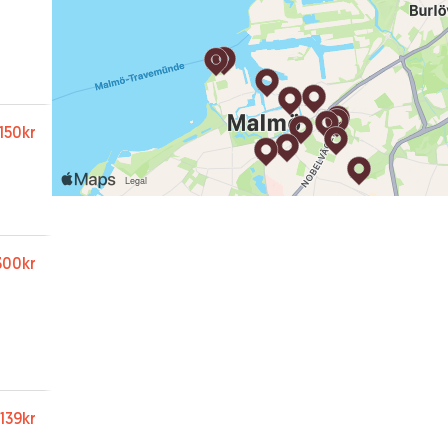
150kr
300kr
139kr