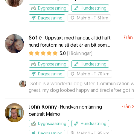
Dygnspassning
Hundrastning
Dagpassning
Malmö
- 11.61 km
Sofie
Från
·
Uppväxt med hundar, alltid haft
hund förutom nu så det är en bit som
saknas
5.0
(
1
Bokningar
)
Dygnspassning
Hundrastning
Dagpassning
Malmö
- 11.70 km
“
Sofie is a wonderful dog sitter. Communication 
great, my dog looked happy and tired after got
and he loved Sofie. Highly recommend Sofie to o
dog parents.
”
John Ronny
Från
·
Hundvan norrlänning
centralt Malmö
Dygnspassning
Hundrastning
Dagpassning
Malmö
- 11.95 km