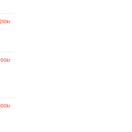
210kr
200kr
100kr