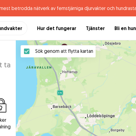
 mest betrodda nätverk av femstjärniga djurvakter och hundrast
undvakter
Hur det fungerar
Tjänster
Bli en hu
Sök genom att flytta kartan
t ta
ker
lning