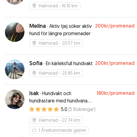
Halmstad
- 16.10 km
Melina
200kr
/promenad
·
Aktiv tjej söker aktiv
hund för längre promenader
Halmstad
- 20.57 km
Sofia
200kr
/promenad
·
En kärleksfull hundvakt
Halmstad
- 20.85 km
Isak
180kr
/promenad
·
Hundvakt och
hundrastare med hundvana.
Går på högskolan och har
5.0
(
5
Bokningar
)
mycket tid.
Halmstad
- 22.74 km
1
Återkommande gäster