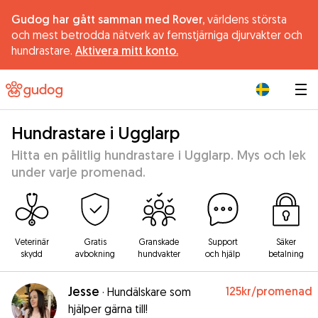
Gudog har gått samman med Rover,
världens största
och mest betrodda nätverk av femstjärniga djurvakter och
hundrastare.
Aktivera mitt konto.
|
Hundrastare i Ugglarp
Hitta en pålitlig hundrastare i Ugglarp. Mys och lek
under varje promenad.
Veterinär
Gratis
Granskade
Support
Säker
skydd
avbokning
hundvakter
och hjälp
betalning
Jesse
125kr
/promenad
·
Hundälskare som
hjälper gärna till!