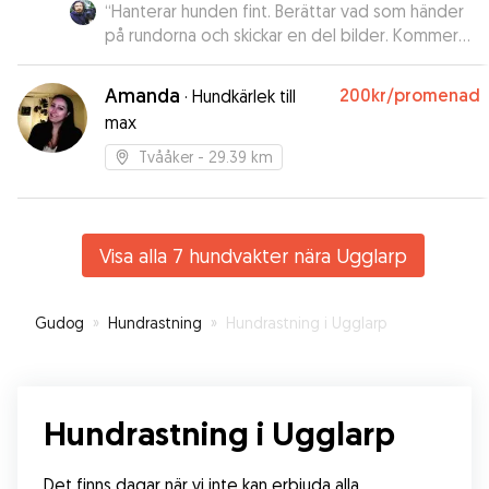
“
Hanterar hunden fint. Berättar vad som händer
på rundorna och skickar en del bilder. Kommer
fortsätta boka Tova.
”
Amanda
200kr
/promenad
·
Hundkärlek till
max
Tvååker
- 29.39 km
Visa alla 7 hundvakter nära Ugglarp
Gudog
»
Hundrastning
»
Hundrastning i Ugglarp
Hundrastning i Ugglarp
Det finns dagar när vi inte kan erbjuda alla 