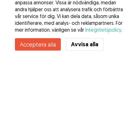
anpassa annonser. Vissa är nödvändiga, medan
andra hjälper oss att analysera trafik och förbättra
vår service för dig. Vi kan dela data, såsom unika
identifierare, med analys- och reklampartners. För
mer information, vänligen se vår
Integritetspolicy
.
Avvisa alla
Acceptera alla
Tjänster
Hur det fungerar
Om Gudog
Recensioner
Veterinärskydd
Bra tips Ägare