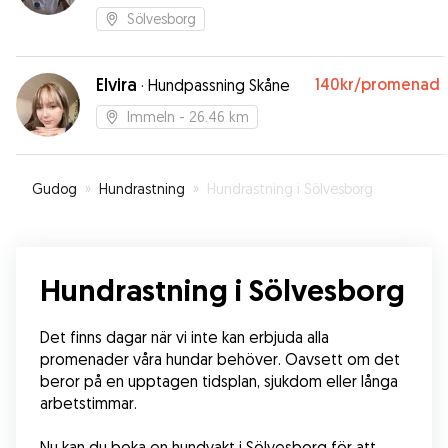
Sölvesborg
Elvira
140kr
/promenad
·
Hundpassning Skåne
Immeln
- 26.46 km
Gudog
»
Hundrastning
»
Hundrastning i Sölvesborg
Hundrastning i Sölvesborg
Det finns dagar när vi inte kan erbjuda alla 
promenader våra hundar behöver. Oavsett om det 
beror på en upptagen tidsplan, sjukdom eller långa 
arbetstimmar.
Nu kan du boka en hundvakt i Sölvesborg för att 