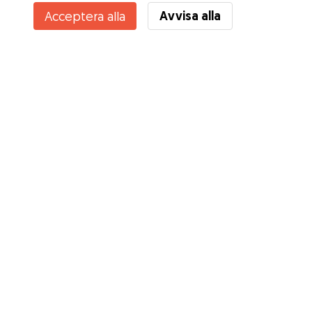
Avvisa alla
Acceptera alla
Tjänster
Hur det fungerar
Om Gudog
Recensioner
Veterinärskydd
Bra tips Ägare
Tips till hundvakter
Bli hundvakt
Blogg