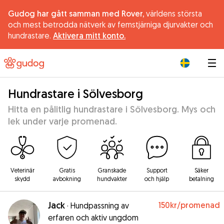
Gudog har gått samman med Rover,
världens största
och mest betrodda nätverk av femstjärniga djurvakter och
hundrastare.
Aktivera mitt konto.
|
Hundrastare i Sölvesborg
Hitta en pålitlig hundrastare i Sölvesborg. Mys och
lek under varje promenad.
Veterinär
Gratis
Granskade
Support
Säker
skydd
avbokning
hundvakter
och hjälp
betalning
Jack
150kr
/promenad
·
Hundpassning av
erfaren och aktiv ungdom