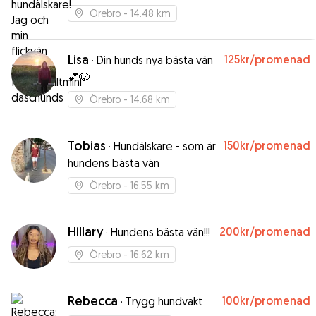
framföralltmini daschunds
Örebro
- 14.48 km
Lisa
125kr
/promenad
·
Din hunds nya bästa vän
💕🐶
Örebro
- 14.68 km
Tobias
150kr
/promenad
·
Hundälskare - som är
hundens bästa vän
Örebro
- 16.55 km
Hillary
200kr
/promenad
·
Hundens bästa vän!!!
Örebro
- 16.62 km
Rebecca
100kr
/promenad
·
Trygg hundvakt