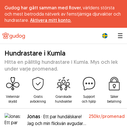
Gudog har gått samman med Rover,
världens största
och mest betrodda nätverk av femstjärniga djurvakter och
hundrastare.
Aktivera mitt konto.
|
Hundrastare i Kumla
Hitta en pålitlig hundrastare i Kumla. Mys och lek
under varje promenad.
Veterinär
Gratis
Granskade
Support
Säker
skydd
avbokning
hundvakter
och hjälp
betalning
Jonas
250kr
/promenad
·
Ett par hundälskare!
Jag och min flickvän avgudar