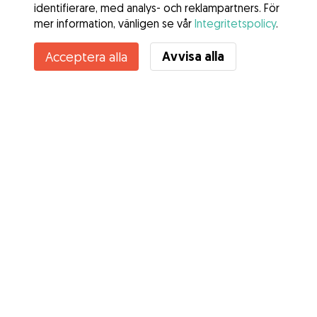
identifierare, med analys- och reklampartners. För
mer information, vänligen se vår
Integritetspolicy
.
Avvisa alla
Acceptera alla
Tjänster
Hur det fungerar
Om Gudog
Recensioner
Veterinärskydd
Bra tips Ägare
Tips till hundvakter