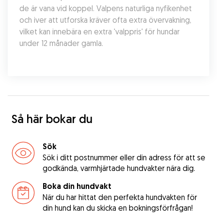
de är vana vid koppel. Valpens naturliga nyfikenhet 
och iver att utforska kräver ofta extra övervakning, 
vilket kan innebära en extra 'valppris' för hundar 
under 12 månader gamla.
Så här bokar du
Sök
Sök i ditt postnummer eller din adress för att se
godkända, varmhjärtade hundvakter nära dig.
Boka din hundvakt
När du har hittat den perfekta hundvakten för
din hund kan du skicka en bokningsförfrågan!