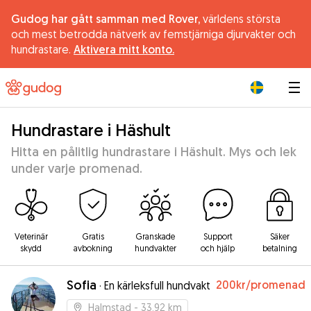
Gudog har gått samman med Rover,
världens största
och mest betrodda nätverk av femstjärniga djurvakter och
hundrastare.
Aktivera mitt konto.
|
Hundrastare i Häshult
Hitta en pålitlig hundrastare i Häshult. Mys och lek
under varje promenad.
Veterinär
Gratis
Granskade
Support
Säker
skydd
avbokning
hundvakter
och hjälp
betalning
Sofia
200kr
/promenad
·
En kärleksfull hundvakt
Halmstad
- 33.92 km