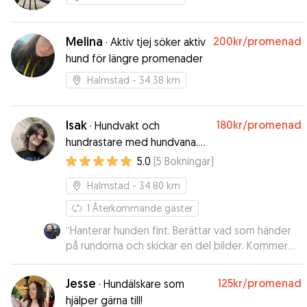
Melina
200kr
/promenad
·
Aktiv tjej söker aktiv
hund för längre promenader
Halmstad
- 34.38 km
Isak
180kr
/promenad
·
Hundvakt och
hundrastare med hundvana.
Går på högskolan och har
5.0
(
5
Bokningar
)
mycket tid.
Halmstad
- 34.80 km
1
Återkommande gäster
“
Hanterar hunden fint. Berättar vad som händer
på rundorna och skickar en del bilder. Kommer
fortsätta boka Tova.
”
Jesse
125kr
/promenad
·
Hundälskare som
hjälper gärna till!