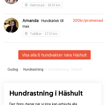
Halmstad
- 36.61 km
Amanda
200kr
/promenad
·
Hundkärlek till
max
Tvååker
- 37.31 km
Visa alla 6 hundvakter nära Häshult
Gudog
»
Hundrastning
»
Hundrastning i Häshult
Hundrastning i Häshult
Det finns dagar när vi inte kan erbjuda alla 