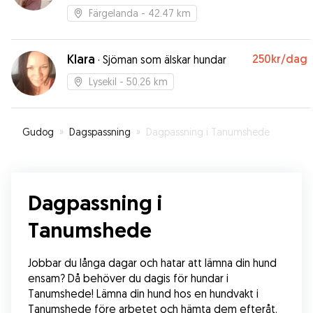
Färgelanda
- 42.47 km
Klara
250kr
/dag
·
Sjöman som älskar hundar
Lysekil
- 50.26 km
Gudog
»
Dagspassning
»
Dagpassning i Tanumshede
Dagpassning i
Tanumshede
Jobbar du långa dagar och hatar att lämna din hund 
ensam? Då behöver du dagis för hundar i 
Tanumshede! Lämna din hund hos en hundvakt i 
Tanumshede före arbetet och hämta dem efteråt. 