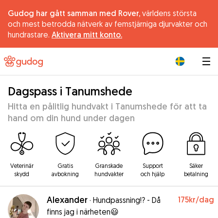
Gudog har gått samman med Rover,
världens största
och mest betrodda nätverk av femstjärniga djurvakter och
hundrastare.
Aktivera mitt konto.
|
Dagspass i Tanumshede
Hitta en pålitlig hundvakt i Tanumshede för att ta
hand om din hund under dagen
Veterinär
Gratis
Granskade
Support
Säker
skydd
avbokning
hundvakter
och hjälp
betalning
Alexander
175kr
/dag
·
Hundpassning!? - Då
finns jag i närheten😃