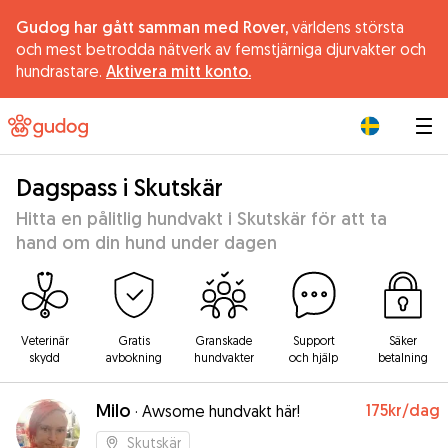
Gudog har gått samman med Rover,
världens största
och mest betrodda nätverk av femstjärniga djurvakter och
hundrastare.
Aktivera mitt konto.
|
Dagspass i Skutskär
Hitta en pålitlig hundvakt i Skutskär för att ta
hand om din hund under dagen
Veterinär
Gratis
Granskade
Support
Säker
skydd
avbokning
hundvakter
och hjälp
betalning
Milo
175kr
/dag
·
Awsome hundvakt här!
Skutskär