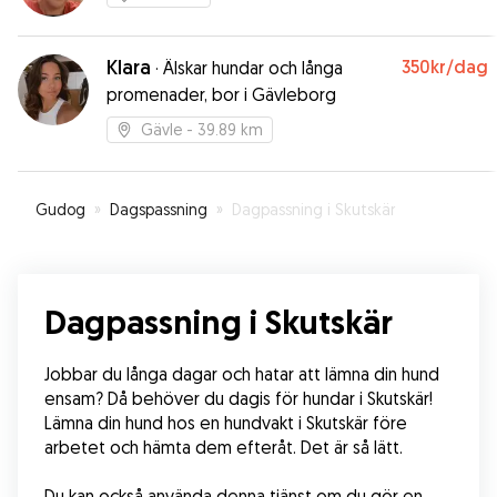
Klara
350kr
/dag
·
Älskar hundar och långa
promenader, bor i Gävleborg
Gävle
- 39.89 km
Gudog
»
Dagspassning
»
Dagpassning i Skutskär
Dagpassning i Skutskär
Jobbar du långa dagar och hatar att lämna din hund 
ensam? Då behöver du dagis för hundar i Skutskär! 
Lämna din hund hos en hundvakt i Skutskär före 
arbetet och hämta dem efteråt. Det är så lätt.
Du kan också använda denna tjänst om du gör en 