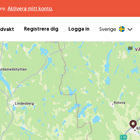
are.
Aktivera mitt konto.
Registrera dig
Logga in
ndvakt
Sverige