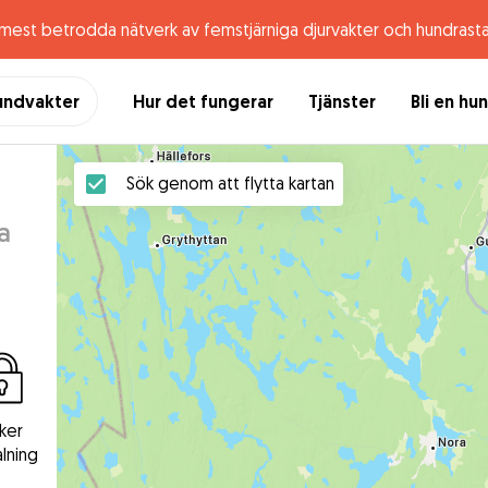
 mest betrodda nätverk av femstjärniga djurvakter och hundrast
undvakter
Hur det fungerar
Tjänster
Bli en hu
Sök genom att flytta kartan
a
ker
lning