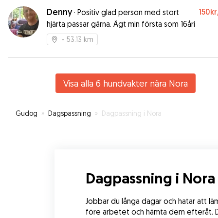
Denny
150kr
·
Positiv glad person med stort
hjärta passar gärna. Ägt min första som 16åri
- 53.13 km
Visa alla 6 hundvakter nära Nora
Gudog
»
Dagspassning
»
Dagpassning i Nora
Dagpassning i Nora
Jobbar du långa dagar och hatar att lä
före arbetet och hämta dem efteråt. De