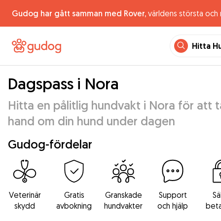
Gudog har gått samman med Rover,
världens största och
Hitta H
Dagspass i Nora
Hitta en pålitlig hundvakt i Nora för att t
hand om din hund under dagen
Gudog-fördelar
Veterinär
Gratis
Granskade
Support
Sä
skydd
avbokning
hundvakter
och hjälp
beta