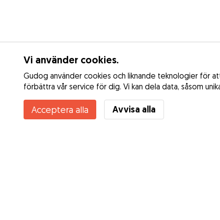
Vi använder cookies.
Gudog använder cookies och liknande teknologier för att 
förbättra vår service för dig. Vi kan dela data, såsom uni
Avvisa alla
Acceptera alla
Tjänster
Dagspassning
Hur det fungerar
Rastning
Om Gudog
Dygnspassning