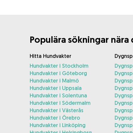
Populära sökningar nära 
Hitta Hundvakter
Dygnsp
Hundvakter i Stockholm
Dygnsp
Hundvakter i Göteborg
Dygnsp
Hundvakter i Malmö
Dygnsp
Hundvakter i Uppsala
Dygnspa
Hundvakter i Solentuna
Dygnspa
Hundvakter i Södermalm
Dygnsp
Hundvakter i Västerås
Dygnspa
Hundvakter i Örebro
Dygnsp
Hundvakter i Linköping
Dygnspa
Hundvakter i Helsingborg
Dygnspa