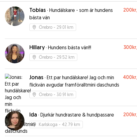
Tobias
200kr
·
Hundälskare - som är hundens
bästa vän
Örebro
- 29.01 km
Hillary
300kr
·
Hundens bästa vän!!!
Örebro
- 29.52 km
Jonas
400kr
·
Ett par hundälskare! Jag och min
flickvän avgudar framföralltmini daschunds
Örebro
- 30.91 km
Ida
200kr
·
Djurkär hundrastare & hundpassare
Karlskoga
- 42.79 km