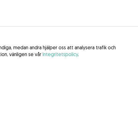
iga, medan andra hjälper oss att analysera trafik och
tion, vänligen se vår
Integritetspolicy
.
stämmelser
y
la tjänster (DSA)