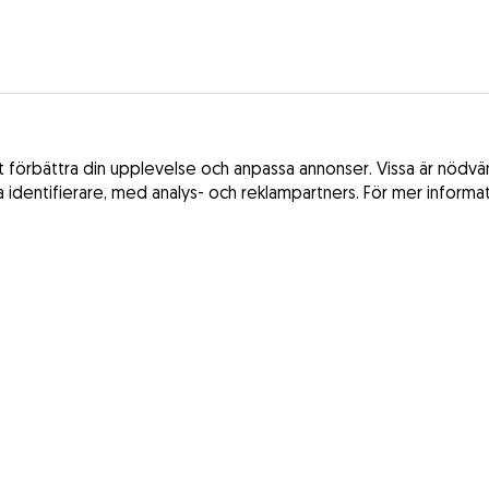
förbättra din upplevelse och anpassa annonser. Vissa är nödvänd
ka identifierare, med analys- och reklampartners. För mer informa
Villkor och be
Frankrike
Integritetspolic
Spanien
Lagen om digita
Storbritannien