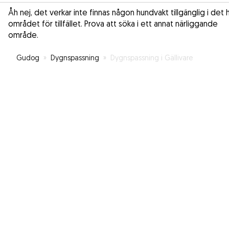
Åh nej, det verkar inte finnas någon hundvakt tillgänglig i det 
området för tillfället. Prova att söka i ett annat närliggande
område.
Gudog
»
Dygnspassning
»
Dygnspassning i Gällivare