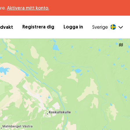
are.
Aktivera mitt konto.
Registrera dig
Logga in
ndvakt
Sverige