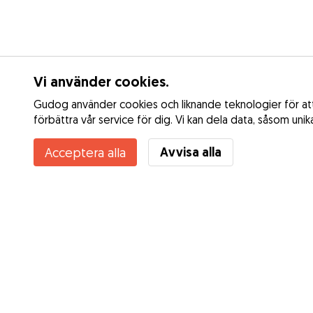
Vi använder cookies.
Gudog använder cookies och liknande teknologier för att 
förbättra vår service för dig. Vi kan dela data, såsom uni
Avvisa alla
Acceptera alla
Tjänster
Dagspassning
Hur det fungerar
Rastning
Om Gudog
Dygnspassning