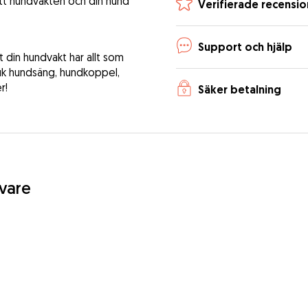
att hundvakten och din hund
Verifierade recensio
Support och hjälp
tt din hundvakt har allt som
uk hundsäng, hundkoppel,
r!
Säker betalning
ivare