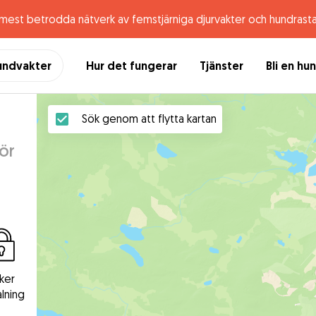
 mest betrodda nätverk av femstjärniga djurvakter och hundrast
undvakter
Hur det fungerar
Tjänster
Bli en hu
Sök genom att flytta kartan
för
ker
lning