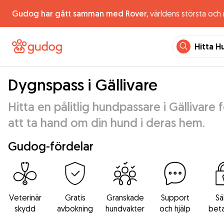
Gudog har gått samman med Rover,
världens största och
Hitta H
Dygnspass i Gällivare
Hitta en pålitlig hundpassare i Gällivare 
att ta hand om din hund i deras hem.
Gudog-fördelar
Veterinär
Gratis
Granskade
Support
Sä
skydd
avbokning
hundvakter
och hjälp
beta