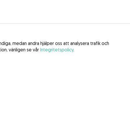
iga, medan andra hjälper oss att analysera trafik och
tion, vänligen se vår
Integritetspolicy
.
stämmelser
y
la tjänster (DSA)