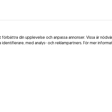
förbättra din upplevelse och anpassa annonser. Vissa är nödvänd
ka identifierare, med analys- och reklampartners. För mer informa
Villkor och be
Frankrike
Integritetspolic
Spanien
Lagen om digita
Storbritannien