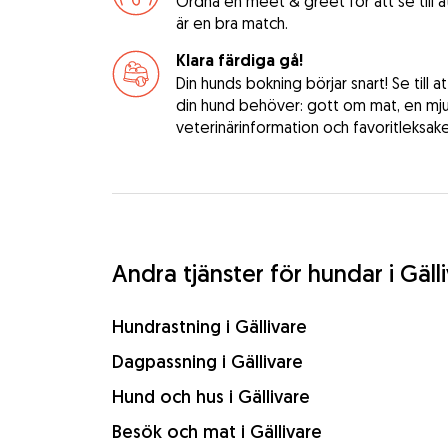
Ordna en meet & greet för att se till 
är en bra match.
Klara färdiga gå!
Din hunds bokning börjar snart! Se till a
din hund behöver: gott om mat, en mj
veterinärinformation och favoritleksake
Andra tjänster för hundar i Gäll
Hundrastning i Gällivare
Dagpassning i Gällivare
Hund och hus i Gällivare
Besök och mat i Gällivare