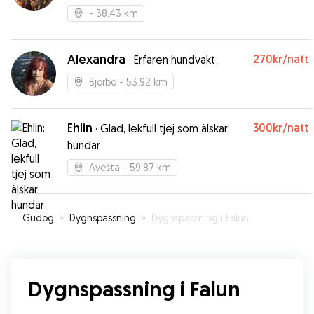
and love
- 38.43 km
Alexandra
270kr
/natt
·
Erfaren hundvakt
Björbo
- 53.92 km
Ehlin
300kr
/natt
·
Glad, lekfull tjej som älskar
hundar
Avesta
- 59.87 km
Gudog
»
Dygnspassning
»
Dygnspassning i Falun
Dygnspassning i Falun