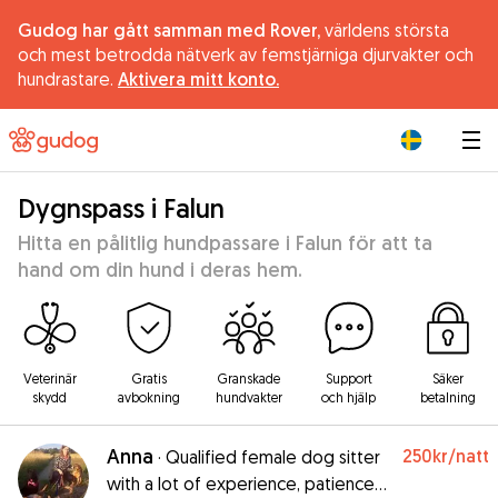
Gudog har gått samman med Rover,
världens största
och mest betrodda nätverk av femstjärniga djurvakter och
hundrastare.
Aktivera mitt konto.
|
Dygnspass i Falun
Hitta en pålitlig hundpassare i Falun för att ta
hand om din hund i deras hem.
Veterinär
Gratis
Granskade
Support
Säker
skydd
avbokning
hundvakter
och hjälp
betalning
Anna
250kr
/natt
·
Qualified female dog sitter
with a lot of experience, patience