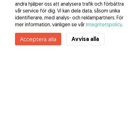
andra hjälper oss att analysera trafik och förbättra
vår service för dig. Vi kan dela data, såsom unika
identifierare, med analys- och reklampartners. För
mer information, vänligen se vår
Integritetspolicy
.
Avvisa alla
Acceptera alla
Tjänster
Hur det fungerar
Om Gudog
Recensioner
Veterinärskydd
Bra tips Ägare